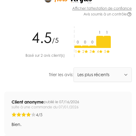
Afficher l'attestation de confiance
Avis soumis à un contrôle
4.5
1
1
/5
0
0
0
1
2
3
4
5
Basé sur 2 avis client(s)
Trier les avis:
Client anonyme
publié le 07/16/2026
suite à une commande du 07/01/2026
4/5
Bien.