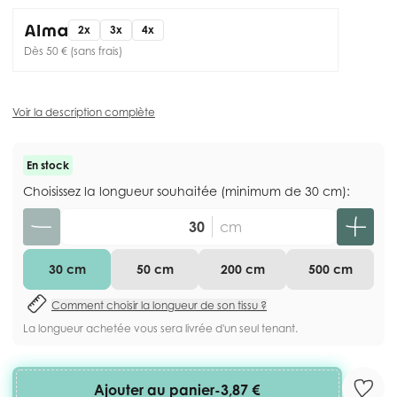
2x
3x
4x
Dès 50 € (sans frais)
Voir la description complète
En stock
Choisissez la longueur souhaitée (minimum de 30 cm):
Quantité
cm
30 cm
50 cm
200 cm
500 cm
Comment choisir la longueur de son tissu ?
La longueur achetée vous sera livrée d'un seul tenant.
Ajouter au panier
-
3,87 €