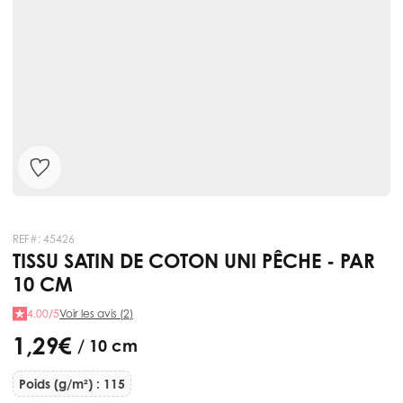
REF#:
45426
TISSU SATIN DE COTON UNI PÊCHE - PAR
10 CM
4.00/5
Voir les avis (2)
1,29 €
/ 10 cm
Poids (g/m²) : 115