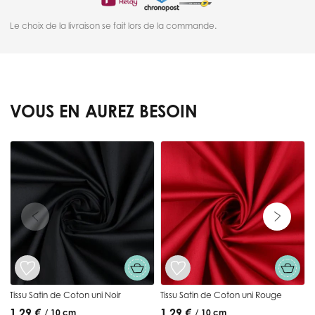
Le choix de la livraison se fait lors de la commande.
VOUS EN AUREZ BESOIN
Press to skip carousel
T
Tissu Satin de Coton uni Noir
Tissu Satin de Coton uni Rouge
1,29 €
1,29 €
/ 10 cm
/ 10 cm