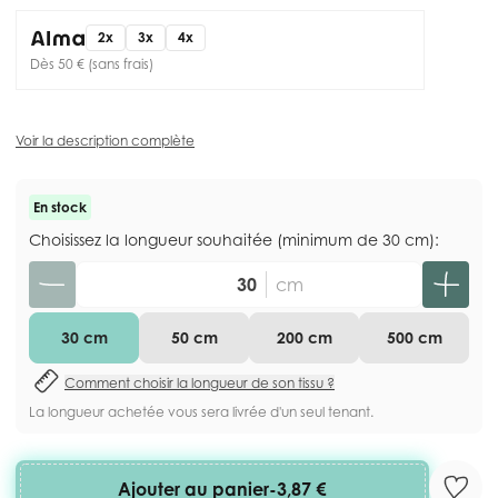
2x
3x
4x
Dès 50 € (sans frais)
Voir la description complète
En stock
Choisissez la longueur souhaitée (minimum de 30 cm):
Quantité
cm
30 cm
50 cm
200 cm
500 cm
Comment choisir la longueur de son tissu ?
La longueur achetée vous sera livrée d'un seul tenant.
Ajouter au panier
-
3,87 €