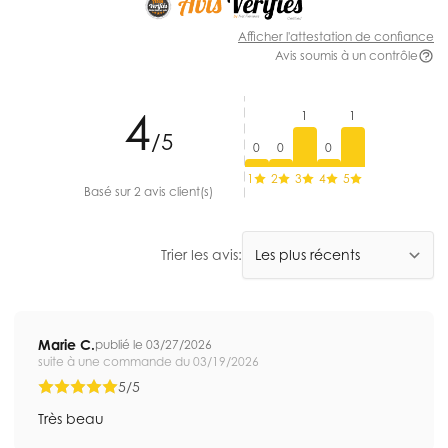
Afficher l'attestation de confiance
Avis soumis à un contrôle
4
1
1
/5
0
0
0
1
2
3
4
5
Basé sur 2 avis client(s)
Trier les avis:
Marie C.
publié le 03/27/2026
suite à une commande du 03/19/2026
5/5
Très beau