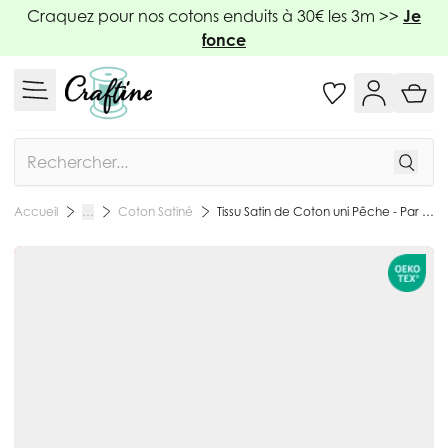
Allez au contenu
Craquez pour nos cotons enduits à 30€ les 3m >>
Je
fonce
Rechercher
Coton Satiné
Tissu Satin de Coton uni Pêche - Par 10 cm
Accueil
…