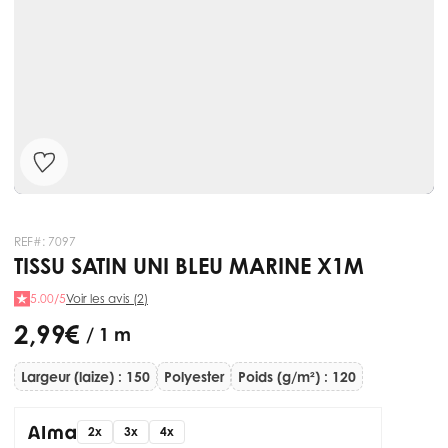
REF#:
7097
TISSU SATIN UNI BLEU MARINE X1M
5.00/5
Voir les avis (2)
2,99 €
/ 1 m
Largeur (laize) : 150
Polyester
Poids (g/m²) : 120
2x
3x
4x