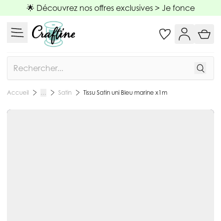
Allez au contenu
🌟 Découvrez nos offres exclusives >
Je fonce
Rechercher
Satin
Tissu Satin uni Bleu marine x1m
Accueil
…