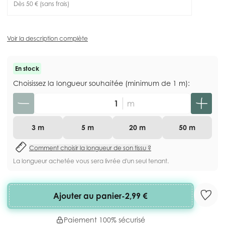
Dès 50 € (sans frais)
Voir la description complète
En stock
Choisissez la longueur souhaitée (minimum de 1 m):
Quantité
m
3 m
5 m
20 m
50 m
Comment choisir la longueur de son tissu ?
La longueur achetée vous sera livrée d'un seul tenant.
Ajouter au panier
-
2,99 €
Paiement 100% sécurisé