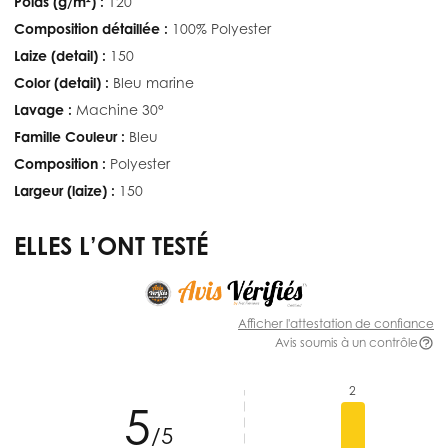
Poids (g/m²) :
120
Composition détaillée :
100% Polyester
Laize (detail) :
150
Color (detail) :
Bleu marine
Lavage :
Machine 30°
Famille Couleur :
Bleu
Composition :
Polyester
Largeur (laize) :
150
ELLES L’ONT TESTÉ
Afficher l'attestation de confiance
Avis soumis à un contrôle
2
5
/5