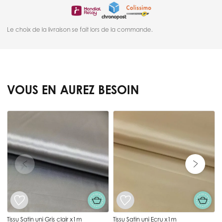
Le choix de la livraison se fait lors de la commande.
VOUS EN AUREZ BESOIN
Press to skip carousel
T
Tissu Satin uni Gris clair x1m
Tissu Satin uni Ecru x1m