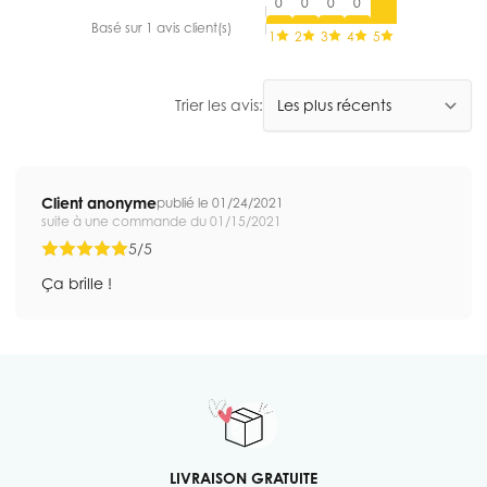
0
0
0
0
Basé sur 1 avis client(s)
1
2
3
4
5
Trier les avis:
Client anonyme
publié le 01/24/2021
suite à une commande du 01/15/2021
5/5
Ça brille !
LIVRAISON GRATUITE