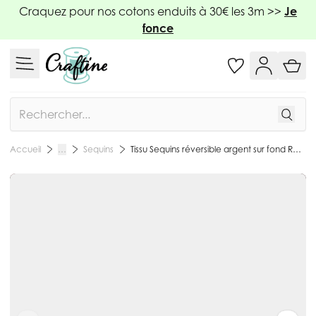
Allez au contenu
Craquez pour nos cotons enduits à 30€ les 3m >>
Je
fonce
Rechercher
Sequins
Tissu Sequins réversible argent sur fond Rose fuchsia - Par 10 cm
Accueil
…