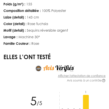
Poids (g/m²) :
155
Composition détaillée :
100% Polyester
Laize (detail) :
143 cm
Color (detail) :
Rose fuchsia
Motif (detail) :
Sequins réversible argent
Lavage :
Machine 30°
Famille Couleur :
Rose
ELLES L’ONT TESTÉ
Afficher l'attestation de confiance
Avis soumis à un contrôle
1
5
/5