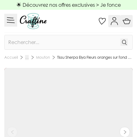
Allez au contenu
🌟 Découvrez nos offres exclusives >
Je fonce
Rechercher
Mouton
Tissu Sherpa Elya Fleurs oranges sur fond Bleu foncé - Par 10 cm
Accueil
…