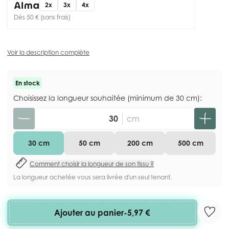
2x
3x
4x
Dès 50 € (sans frais)
Voir la description complète
En stock
Choisissez la longueur souhaitée (minimum de 30 cm):
Quantité
cm
30 cm
50 cm
200 cm
500 cm
Comment choisir la longueur de son tissu ?
La longueur achetée vous sera livrée d'un seul tenant.
Ajouter au panier
-
5,97 €