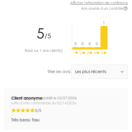
Afficher l'attestation de confiance
Avis soumis à un contrôle
1
5
/5
0
0
0
0
Basé sur 1 avis client(s)
1
2
3
4
5
Trier les avis:
Client anonyme
publié le 02/27/2026
suite à une commande du 02/14/2026
5/5
Très beau tissu