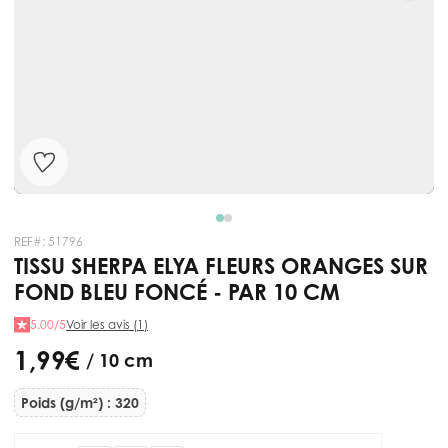
REF#:
51796
TISSU SHERPA ELYA FLEURS ORANGES SUR
FOND BLEU FONCÉ - PAR 10 CM
5.00/5
Voir les avis (1)
1,99 €
/ 10 cm
Poids (g/m²) : 320