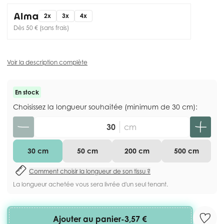
2x
3x
4x
Dès 50 € (sans frais)
Voir la description complète
En stock
Choisissez la longueur souhaitée (minimum de 30 cm):
Quantité
cm
30 cm
50 cm
200 cm
500 cm
Comment choisir la longueur de son tissu ?
La longueur achetée vous sera livrée d'un seul tenant.
Ajouter au panier
-
3,57 €