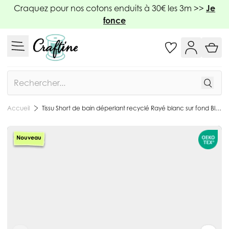
Allez au contenu
Craquez pour nos cotons enduits à 30€ les 3m >>
Je
fonce
Rechercher
Tissu Short de bain déperlant recyclé Rayé blanc sur fond Bleu acier - Par 10 cm
Accueil
Nouveau