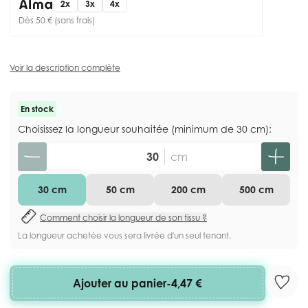
2x
3x
4x
Dès 50 € (sans frais)
Voir la description complète
En stock
Choisissez la longueur souhaitée (minimum de 30 cm):
Quantité
cm
30 cm
50 cm
200 cm
500 cm
Comment choisir la longueur de son tissu ?
La longueur achetée vous sera livrée d'un seul tenant.
Ajouter au panier
-
4,47 €