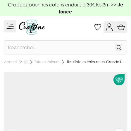
Allez au contenu
Craquez pour nos cotons enduits à 30€ les 3m >>
Je
fonce
Rechercher
Toile extérieure
Tissu Toile extérieure uni Grande Largeur Dralon Gris foncé chiné - Par 10 cm
Accueil
…