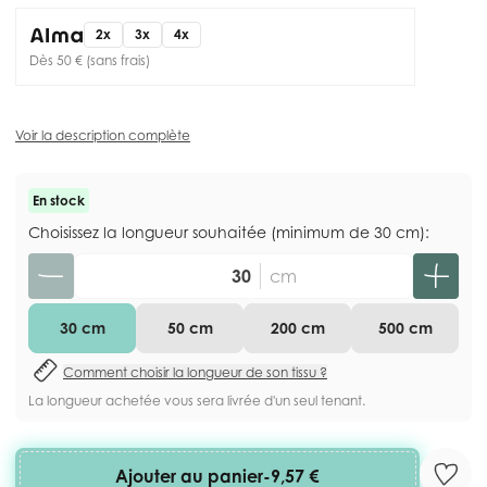
2x
3x
4x
Dès 50 € (sans frais)
Voir la description complète
En stock
Choisissez la longueur souhaitée (minimum de 30 cm):
Quantité
cm
30 cm
50 cm
200 cm
500 cm
Comment choisir la longueur de son tissu ?
La longueur achetée vous sera livrée d'un seul tenant.
Ajouter au panier
-
9,57 €