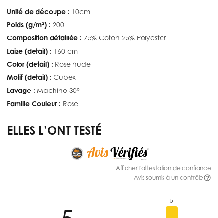
Unité de découpe :
10cm
Poids (g/m²) :
200
Composition détaillée :
75% Coton 25% Polyester
Laize (detail) :
160 cm
Color (detail) :
Rose nude
Motif (detail) :
Cubex
Lavage :
Machine 30°
Famille Couleur :
Rose
ELLES L’ONT TESTÉ
Afficher l'attestation de confiance
Avis soumis à un contrôle
5