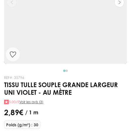
REF#:
35796
TISSU TULLE SOUPLE GRANDE LARGEUR
UNI VIOLET - AU MÈTRE
5.00/5
Voir les avis (3)
2,89 €
/ 1 m
Poids (g/m²) : 30