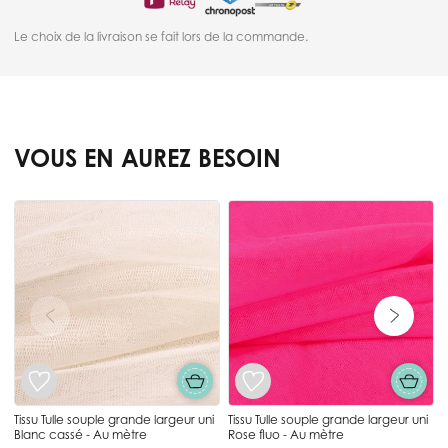
Le choix de la livraison se fait lors de la commande.
VOUS EN AUREZ BESOIN
Press to skip carousel
T
Tissu Tulle souple grande largeur uni
Tissu Tulle souple grande largeur uni
Blanc cassé - Au mètre
Rose fluo - Au mètre