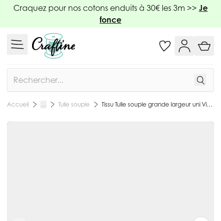
Allez au contenu
Craquez pour nos cotons enduits à 30€ les 3m >>
Je
fonce
Rechercher
Tulle souple
Tissu Tulle souple grande largeur uni Violet - Au mètre
Accueil
…