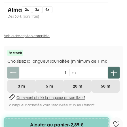
2x
3x
4x
Dès 50 € (sans frais)
Voir la description complète
En stock
Choisissez la longueur souhaitée (minimum de 1 m):
Quantité
m
3 m
5 m
20 m
50 m
Comment choisir la longueur de son tissu ?
La longueur achetée vous sera livrée d'un seul tenant.
Ajouter au panier
-
2,89 €