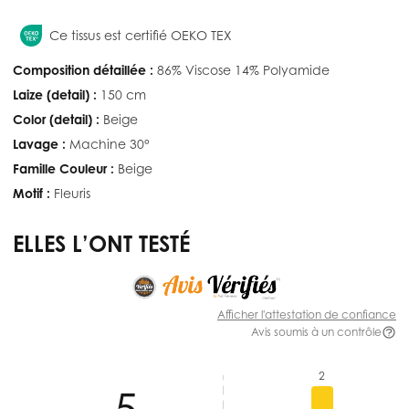
Ce tissus est certifié OEKO TEX
Composition détaillée :
86% Viscose 14% Polyamide
Laize (detail) :
150 cm
Color (detail) :
Beige
Lavage :
Machine 30°
Famille Couleur :
Beige
Motif :
Fleuris
ELLES L’ONT TESTÉ
Afficher l'attestation de confiance
Avis soumis à un contrôle
2
5