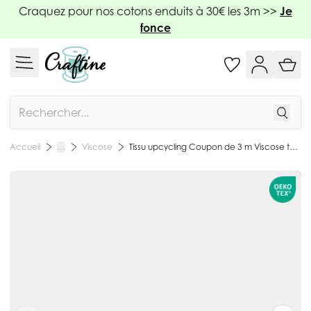
Allez au contenu
Craquez pour nos cotons enduits à 30€ les 3m >>
Je
fonce
Rechercher
Viscose
Tissu upcycling Coupon de 3 m Viscose texturé Beige nacré
Accueil
…