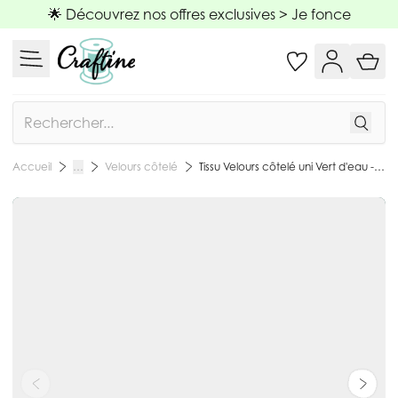
Allez au contenu
🌟 Découvrez nos offres exclusives >
Je fonce
Rechercher
Velours côtelé
Tissu Velours côtelé uni Vert d'eau - Par 10 cm
Accueil
…