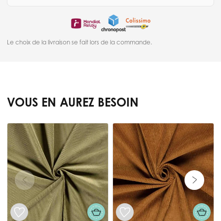
Le choix de la livraison se fait lors de la commande.
VOUS EN AUREZ BESOIN
Press to skip carousel
T