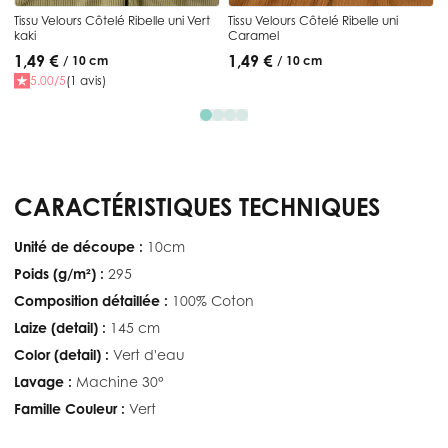
Tissu Velours Côtelé Ribelle uni Vert
Tissu Velours Côtelé Ribelle uni
kaki
Caramel
1,49 €
1,49 €
/ 10 cm
/ 10 cm
5.00/5
(1 avis)
CARACTÉRISTIQUES TECHNIQUES
Unité de découpe :
10cm
Poids (g/m²) :
295
Composition détaillée :
100% Coton
Laize (detail) :
145 cm
Color (detail) :
Vert d'eau
Lavage :
Machine 30°
Famille Couleur :
Vert