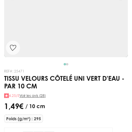
REF#:
25471
TISSU VELOURS CÔTELÉ UNI VERT D'EAU -
PAR 10 CM
4.25/5
Voir les avis (28)
1,49 €
/ 10 cm
Poids (g/m²) : 295