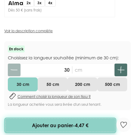
2x
3x
4x
Dès 50 € (sans frais)
Voir la description complète
En stock
Choisissez la longueur souhaitée (minimum de 30 cm):
Quantité
cm
30 cm
50 cm
200 cm
500 cm
Comment choisir la longueur de son tissu ?
La longueur achetée vous sera livrée d'un seul tenant.
Ajouter au panier
-
4,47 €