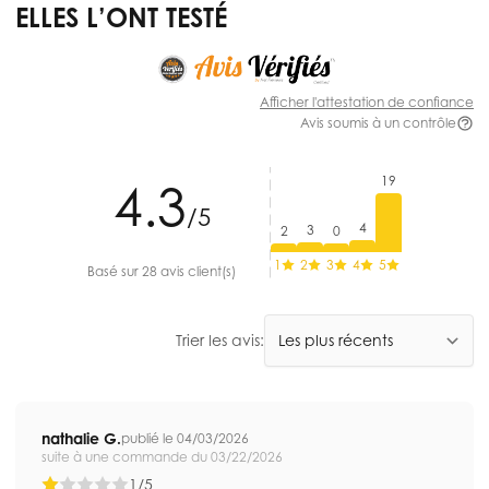
ELLES L’ONT TESTÉ
Afficher l'attestation de confiance
Avis soumis à un contrôle
19
4.3
/5
4
3
2
0
1
2
3
4
5
Basé sur 28 avis client(s)
Trier les avis:
nathalie G.
publié le 04/03/2026
suite à une commande du 03/22/2026
1/5