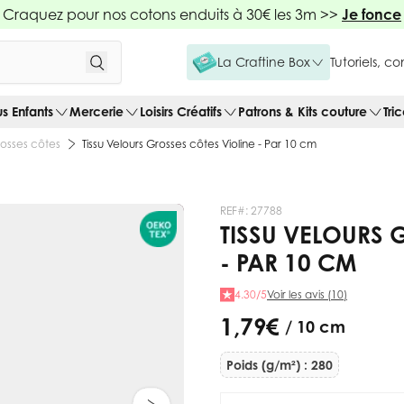
Craquez pour nos cotons enduits à 30€ les 3m >>
Je fonce
La Craftine Box
Tutoriels, c
us Enfants
Mercerie
Loisirs Créatifs
Patrons & Kits couture
Tri
rosses côtes
Tissu Velours Grosses côtes Violine - Par 10 cm
REF#:
27788
TISSU VELOURS 
- PAR 10 CM
4.30/5
Voir les avis (10)
1,79 €
/ 10 cm
Poids (g/m²) : 280