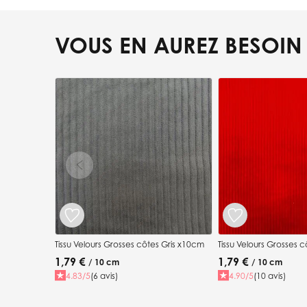
VOUS EN AUREZ BESOIN
Press to skip carousel
Tissu Velours Grosses côtes Gris x10cm
Tissu Velours Grosses 
1,79 €
1,79 €
/ 10 cm
/ 10 cm
4.83/5
(6 avis)
4.90/5
(10 avis)