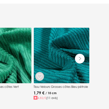
Tissu Velour
1,79 €
/ 1
4.33/5
(6 a
ses côtes Vert
Tissu Velours Grosses côtes Bleu pétrole
1,79 €
/ 10 cm
4.82/5
(11 avis)