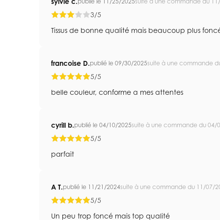
sylvie c.
publié le 11/25/2025
suite à une commande du 11
3/5
Tissus de bonne qualité mais beaucoup plus foncé
francoise D.
publié le 09/30/2025
suite à une commande d
5/5
belle couleur, conforme a mes attentes
cyrill b.
publié le 04/10/2025
suite à une commande du 04/
5/5
parfait
A T.
publié le 11/21/2024
suite à une commande du 11/07/2
5/5
Un peu trop foncé mais top qualité