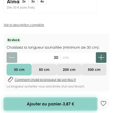
2x
3x
4x
Dès 50 € (sans frais)
Voir la description complète
En stock
Choisissez la longueur souhaitée (minimum de 30 cm):
Quantité
cm
30 cm
50 cm
200 cm
500 cm
Comment choisir la longueur de son tissu ?
La longueur achetée vous sera livrée d'un seul tenant.
Ajouter au panier
-
3,87 €