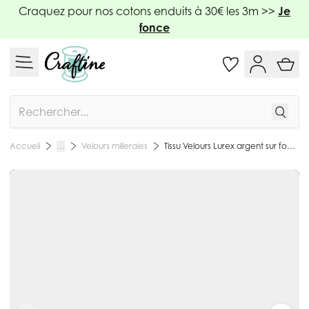
Allez au contenu
Craquez pour nos cotons enduits à 30€ les 3m >>
Je
fonce
Rechercher
Velours milleraies
Tissu Velours Lurex argent sur fond Noir - Par 10 cm
Accueil
…