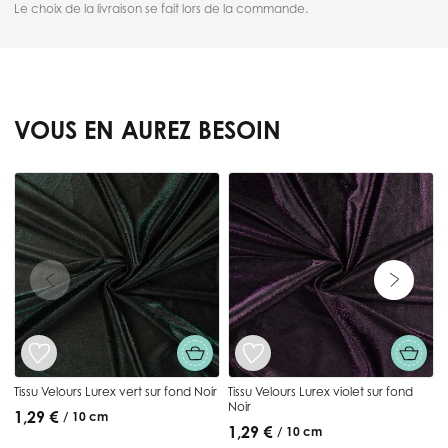
Le choix de la livraison se fait lors de la commande.
VOUS EN AUREZ BESOIN
Press to skip carousel
T
N
Tissu Velours Lurex vert sur fond Noir
Tissu Velours Lurex violet sur fond
Noir
1,29 €
/ 10 cm
1,29 €
/ 10 cm