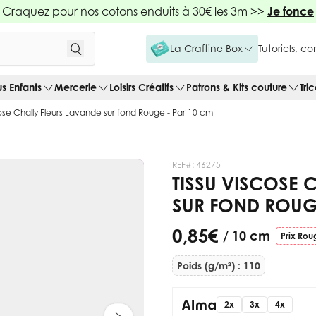
Craquez pour nos cotons enduits à 30€ les 3m >>
Je fonce
La Craftine Box
Tutoriels, c
us Enfants
Mercerie
Loisirs Créatifs
Patrons & Kits couture
Tri
cose Chally Fleurs Lavande sur fond Rouge - Par 10 cm
REF#:
46275
TISSU VISCOSE 
SUR FOND ROUG
0,85 €
/ 10 cm
Prix Rou
Poids (g/m²) : 110
2x
3x
4x