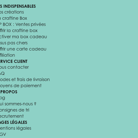
ES INDISPENSABLES
os créations
a craftine Box
P BOX : Ventes privées
frir la craftine box
ctiver ma box cadeau
ssus pas chers
ffrir une carte cadeau
filiation
ERVICE CLIENT
ous contacter
AQ
odes et frais de livraison
oyens de paiement
 PROPOS
log
ui sommes-nous ?
onsignes de tri
ecrutement
AGES LÉGALES
entions légales
GV