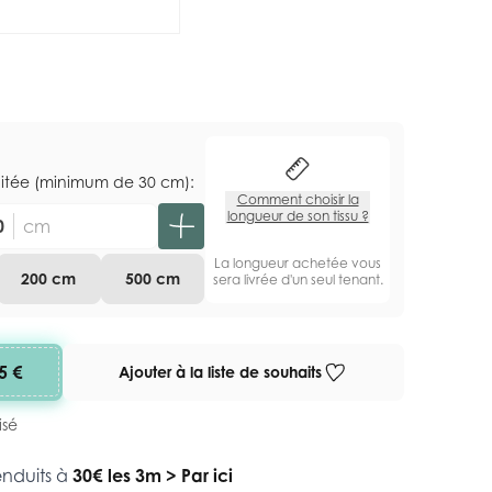
aitée (minimum de 30 cm):
Comment choisir la
longueur de son tissu ?
cm
La longueur achetée vous
200 cm
500 cm
sera livrée d'un seul tenant.
5 €
Ajouter à la liste de souhaits
isé
enduits à
30€ les 3m
>
Par ici