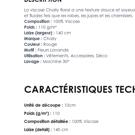
La viscose Chally floral a une texture douce et soye
et fluides tels que les robes, les jupes et les chemisiers.
Composition :
100% Viscose
Poids :
110 g/m²
Laize (largeur) :
140 cm
Marque :
Chally
Couleur :
Rouge
Motif :
Fleurs Lavande
Utilisation :
Vêtements, Accessoires, Déco
Lavage :
Machine 30°
CARACTÉRISTIQUES TEC
Unité de découpe :
10cm
Poids (g/m²) :
110
Composition détaillée :
100% Viscose
Laize (detail) :
140 cm