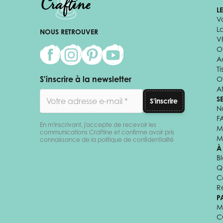
L
V
L
NOUS RETROUVER
V
Of
A
Ti
S'inscrire à la newsletter
O
Af
Adresse email
S
S'inscrire
N
F
En m'inscrivant, j'accepte de recevoir les
M
communications Craftine et confirme avoir pris
M
connaissance de la politique de confidentialité
À
B
Q
C
R
P
M
C