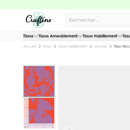
Allez au contenu
Rechercher
Tissus
Tissus Ameublement
Tissus Habillement
Tiss
Tissus
Tissus Habillement
Viscose
Tissu Vis
Accueil