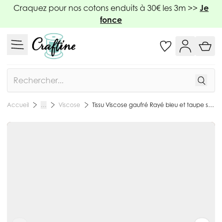
Allez au contenu
Craquez pour nos cotons enduits à 30€ les 3m >>
Je
fonce
Rechercher
Viscose
Tissu Viscose gaufré Rayé bleu et taupe sur fond Blanc - Par 10 cm
Accueil
…