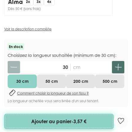
2x
3x
4x
Dès 50 € (sans frais)
Voir la description complète
En stock
Choisissez la longueur souhaitée (minimum de 30 cm):
Quantité
cm
30 cm
50 cm
200 cm
500 cm
Comment choisir la longueur de son tissu ?
La longueur achetée vous sera livrée d'un seul tenant.
Ajouter au panier
-
3,57 €