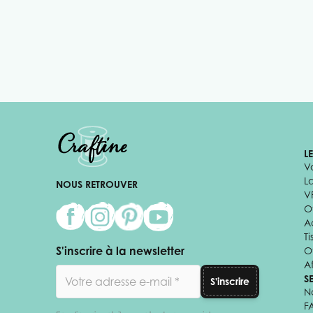
L
V
L
NOUS RETROUVER
V
Of
A
Ti
S'inscrire à la newsletter
O
Af
Adresse email
S
S'inscrire
N
F