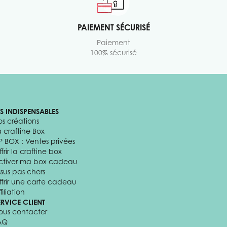
PAIEMENT SÉCURISÉ
Paiement
100% sécurisé
ES INDISPENSABLES
os créations
a craftine Box
P BOX : Ventes privées
frir la craftine box
ctiver ma box cadeau
ssus pas chers
ffrir une carte cadeau
filiation
ERVICE CLIENT
ous contacter
AQ