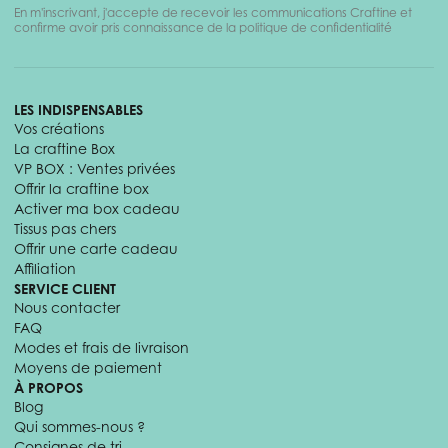
En m'inscrivant, j'accepte de recevoir les communications Craftine et
confirme avoir pris connaissance de la politique de confidentialité
LES INDISPENSABLES
Vos créations
La craftine Box
VP BOX : Ventes privées
Offrir la craftine box
Activer ma box cadeau
Tissus pas chers
Offrir une carte cadeau
Affiliation
SERVICE CLIENT
Nous contacter
FAQ
Modes et frais de livraison
Moyens de paiement
À PROPOS
Blog
Qui sommes-nous ?
Consignes de tri