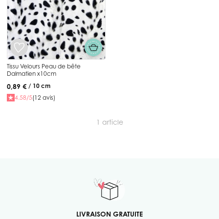
Tissu Velours Peau de bête
Dalmatien x10cm
0,89 €
/ 10 cm
4.58/5
(12 avis)
1
article
LIVRAISON GRATUITE