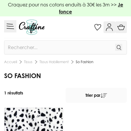
Allez au contenu
Craquez pour nos cotons enduits à 30€ les 3m >>
Je
fonce
Rechercher
Tissus
Tissus Habillement
So Fashion
Accueil
SO FASHION
1 résultats
Trier par