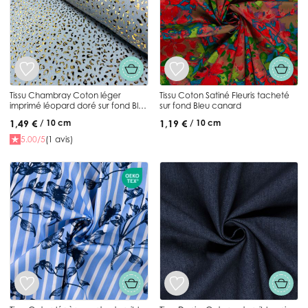
Tissu Chambray Coton léger
Tissu Coton Satiné Fleuris tacheté
imprimé léopard doré sur fond Bleu
sur fond Bleu canard
clair
1,49 €
1,19 €
/ 10 cm
/ 10 cm
5.00/5
(1 avis)