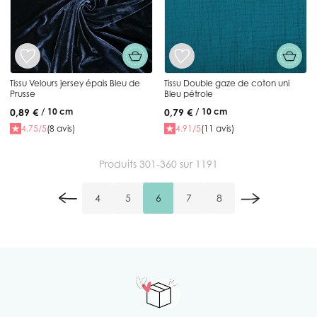
Tissu Velours jersey épais Bleu de
Tissu Double gaze de coton uni
Prusse
Bleu pétrole
0,89 €
0,79 €
/ 10 cm
/ 10 cm
4.75/5
(8 avis)
4.91/5
(11 avis)
Produits
301
-
360
sur
1191
4
5
6
7
8
Page
Page
Vous lisez actuellement la page
Page
Page