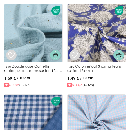
Tissu Double gaze Confettis
Tissu Coton enduit Sharma fleuris
rectangulaires dorés sur fond Bleu
sur fond Bleu roi
ciel
1,59 €
1,49 €
/ 10 cm
/ 10 cm
4.00/5
(1 avis)
5.00/5
(4 avis)