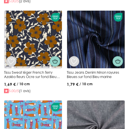
5.00/5
(2 avis)
Tissu Sweat léger French Terry
Tissu Jeans Denim Ninon rayures
Azaléa fleurs Ocre sur fond Bleu
Bleues sur fond Bleu marine
nuit
1,69 €
1,79 €
/ 10 cm
/ 10 cm
5.00/5
(1 avis)