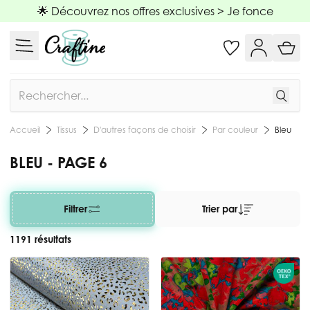
Allez au contenu
🌟 Découvrez nos offres exclusives >
Je fonce
Rechercher
Tissus
D'autres façons de choisir
Par couleur
Bleu
Accueil
BLEU - PAGE 6
Filtrer
Trier par
1191 résultats