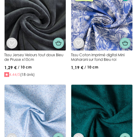
Tissu Jersey Velours tout doux Bleu
Tissu Coton imprimé digital Mini
de Prusse x10cm
Maharani sur fond Bleu roi
1,29 €
1,19 €
/ 10 cm
/ 10 cm
4.44/5
(18 avis)