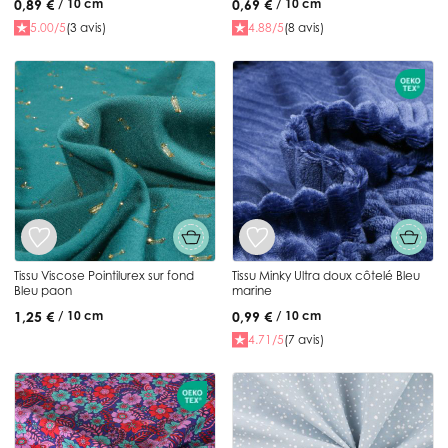
0,89 €
0,69 €
/ 10 cm
/ 10 cm
5.00/5
(3 avis)
4.88/5
(8 avis)
Tissu Viscose Pointilurex sur fond
Tissu Minky Ultra doux côtelé Bleu
Bleu paon
marine
1,25 €
0,99 €
/ 10 cm
/ 10 cm
4.71/5
(7 avis)