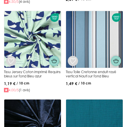
4.50/5
(4 avis)
Tissu Jersey Coton imprimé Requins
Tissu Toile Cretonne enduit rayé
bleus sur fond Bleu azur
vertical Nauti sur fond Bleu
1,19 €
1,49 €
/ 10 cm
/ 10 cm
4.00/5
(1 avis)