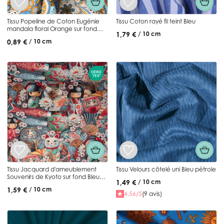
Tissu Popeline de Coton Eugénie
Tissu Coton rayé fil teint Bleu
mandala floral Orange sur fond
1,79 €
/ 10 cm
Bleu
0,89 €
/ 10 cm
Tissu Jacquard d'ameublement
Tissu Velours côtelé uni Bleu pétrole
Souvenirs de Kyoto sur fond Bleu
1,49 €
/ 10 cm
ancien
1,59 €
/ 10 cm
4.56/5
(9 avis)