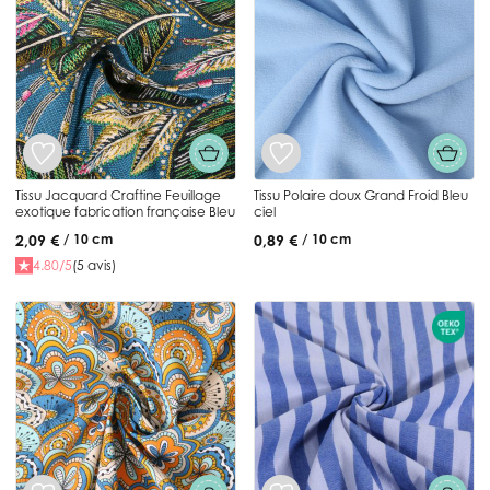
Tissu Jacquard Craftine Feuillage
Tissu Polaire doux Grand Froid Bleu
exotique fabrication française Bleu
ciel
2,09 €
0,89 €
/ 10 cm
/ 10 cm
4.80/5
(5 avis)