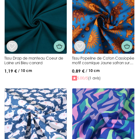
Tissu Drap de manteau Coeur de
Tissu Popeline de Coton Cassiopée
Laine uni Bleu canard
motif cosmique Jaune safran sur
fond Bleu roi
1,19 €
0,89 €
/ 10 cm
/ 10 cm
5.00/5
(1 avis)