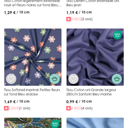
Tissu Coton légèrement extensible
Tissu Denim Coton extensible uni
rayé et Fleurs noires sur fond Bleu
Bleu jean
ciel
1,29 €
1,19 €
/ 10 cm
/ 10 cm
5.00/5
(3 avis)
Tissu Softshell imprimé Petites fleurs
Tissu Coton uni Grande largeur
sur fond Bleu ardoise
280cm Santorin Bleu marine
1,69 €
0,99 €
/ 10 cm
/ 10 cm
5.00/5
(1 avis)
4.50/5
(4 avis)