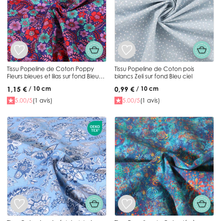
Tissu Popeline de Coton Poppy
Tissu Popeline de Coton pois
Fleurs bleues et lilas sur fond Bleu
blancs Zeli sur fond Bleu ciel
roi
1,15 €
0,99 €
/ 10 cm
/ 10 cm
5.00/5
(1 avis)
5.00/5
(1 avis)