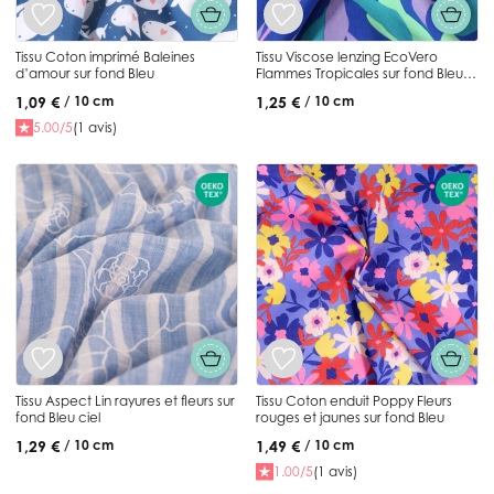
Tissu Coton imprimé Baleines
Tissu Viscose lenzing EcoVero
d’amour sur fond Bleu
Flammes Tropicales sur fond Bleu
roi
1,09 €
1,25 €
/ 10 cm
/ 10 cm
5.00/5
(1 avis)
Tissu Aspect Lin rayures et fleurs sur
Tissu Coton enduit Poppy Fleurs
fond Bleu ciel
rouges et jaunes sur fond Bleu
1,29 €
1,49 €
/ 10 cm
/ 10 cm
1.00/5
(1 avis)