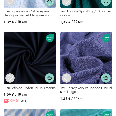
Tissu Popeline de Coton légère
Tissu Eponge Spa 400 g/m2 uni Bleu
Fleuris gris bleu et bleu grisé sur
canard
fond Bleu pastel
1,39 €
1,39 €
/ 10 cm
/ 10 cm
Tissu Satin de Coton uni Bleu marine
Tissu Jersey Velours Eponge Lua uni
Bleu indigo
1,29 €
/ 10 cm
1,39 €
/ 10 cm
5.00/5
(1 avis)