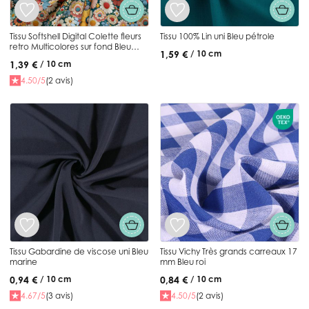
Tissu Softshell Digital Colette fleurs
Tissu 100% Lin uni Bleu pétrole
retro Multicolores sur fond Bleu
1,59 €
/ 10 cm
canard
1,39 €
/ 10 cm
4.50/5
(2 avis)
Tissu Gabardine de viscose uni Bleu
Tissu Vichy Très grands carreaux 17
marine
mm Bleu roi
0,94 €
0,84 €
/ 10 cm
/ 10 cm
4.67/5
(3 avis)
4.50/5
(2 avis)