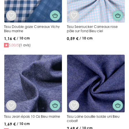
Tissu Double gaze Carreaux Vichy
Tissu Seersucker Carreaux rose
Bleu marine
pâle sur fond Bleu ciel
1,16 €
0,59 €
/ 10 cm
/ 10 cm
5.00/5
(1 avis)
Tissu Jean épais 10 Oz Bleu marine
Tissu Laine bouillie Isolde uni Bleu
cobalt
1,69 €
/ 10 cm
2,69 €
/ 10 cm