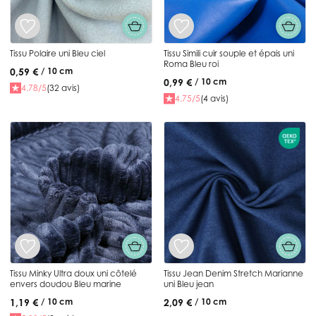
Tissu Polaire uni Bleu ciel
Tissu Simili cuir souple et épais uni
Roma Bleu roi
0,59 €
/ 10 cm
0,99 €
/ 10 cm
4.78/5
(32 avis)
4.75/5
(4 avis)
Tissu Minky Ultra doux uni côtelé
Tissu Jean Denim Stretch Marianne
envers doudou Bleu marine
uni Bleu jean
1,19 €
2,09 €
/ 10 cm
/ 10 cm