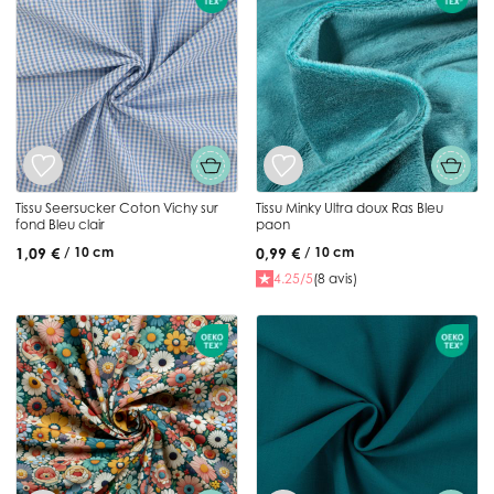
Tissu Seersucker Coton Vichy sur
Tissu Minky Ultra doux Ras Bleu
fond Bleu clair
paon
1,09 €
0,99 €
/ 10 cm
/ 10 cm
4.25/5
(8 avis)