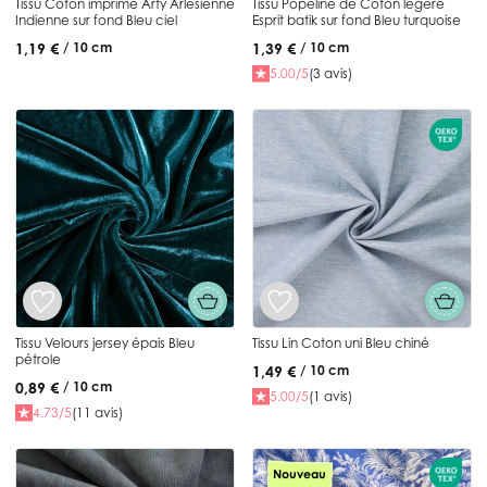
Tissu Coton imprimé Arty Arlesienne
Tissu Popeline de Coton légère
Indienne sur fond Bleu ciel
Esprit batik sur fond Bleu turquoise
1,19 €
1,39 €
/ 10 cm
/ 10 cm
5.00/5
(3 avis)
Tissu Velours jersey épais Bleu
Tissu Lin Coton uni Bleu chiné
pétrole
1,49 €
/ 10 cm
0,89 €
/ 10 cm
5.00/5
(1 avis)
4.73/5
(11 avis)
Nouveau