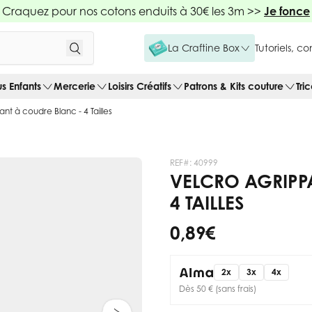
Craquez pour nos cotons enduits à 30€ les 3m >>
Je fonce
La Craftine Box
Tutoriels, c
us Enfants
Mercerie
Loisirs Créatifs
Patrons & Kits couture
Tri
nt à coudre Blanc - 4 Tailles
REF#:
40999
VELCRO AGRIPP
4 TAILLES
0,89 €
2x
3x
4x
Dès 50 € (sans frais)