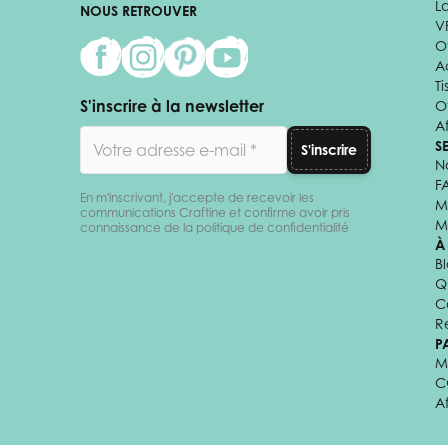
L
NOUS RETROUVER
V
Of
A
Ti
S'inscrire à la newsletter
O
Af
Adresse email
S
S'inscrire
N
F
En m'inscrivant, j'accepte de recevoir les
M
communications Craftine et confirme avoir pris
M
connaissance de la politique de confidentialité
À
B
Q
C
R
P
M
C
A