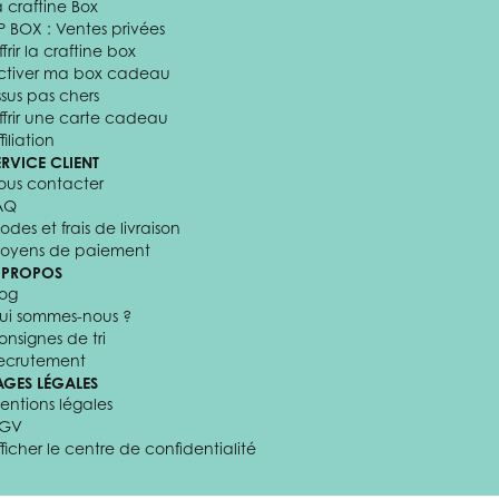
a craftine Box
P BOX : Ventes privées
frir la craftine box
ctiver ma box cadeau
ssus pas chers
ffrir une carte cadeau
filiation
ERVICE CLIENT
ous contacter
AQ
odes et frais de livraison
oyens de paiement
 PROPOS
log
ui sommes-nous ?
onsignes de tri
ecrutement
AGES LÉGALES
entions légales
GV
fficher le centre de confidentialité