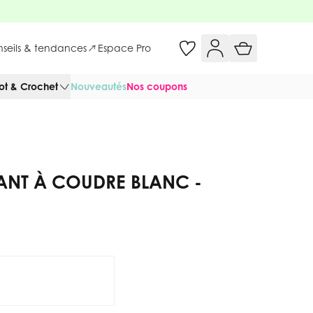
onseils & tendances
Espace Pro
cot & Crochet
Nouveautés
Nos coupons
ANT À COUDRE BLANC -