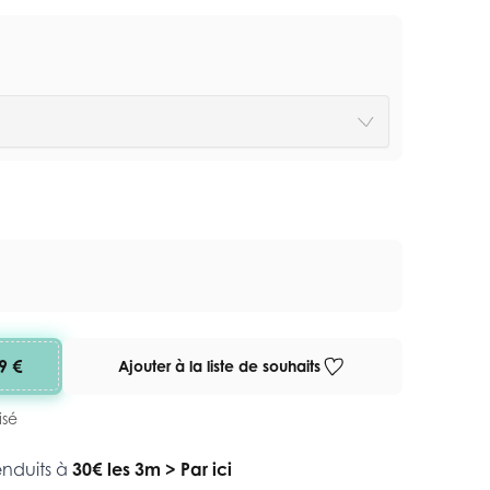
9 €
Ajouter à la liste de souhaits
isé
enduits à
30€ les 3m
>
Par ici