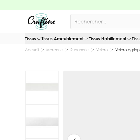
Allez au contenu
Rechercher
Tissus
Tissus Ameublement
Tissus Habillement
Tiss
Mercerie
Rubanerie
Velcro
Velcro agrippa
Accueil