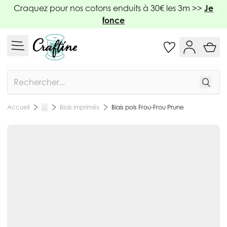
Allez au contenu
Craquez pour nos cotons enduits à 30€ les 3m >>
Je
fonce
Rechercher
Biais imprimés
Biais pois Frou-Frou Prune
Accueil
…