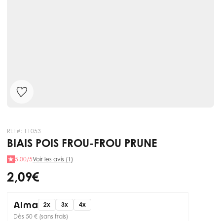
REF#:
11053
BIAIS POIS FROU-FROU PRUNE
5.00/5
Voir les avis (1)
2,09 €
2x
3x
4x
Dès 50 € (sans frais)