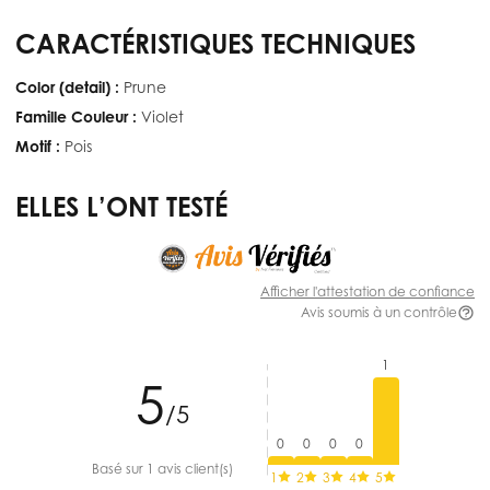
CARACTÉRISTIQUES TECHNIQUES
Color (detail) :
Prune
Famille Couleur :
Violet
Motif :
Pois
ELLES L’ONT TESTÉ
Afficher l'attestation de confiance
Avis soumis à un contrôle
1
5
/5
0
0
0
0
Basé sur 1 avis client(s)
1
2
3
4
5