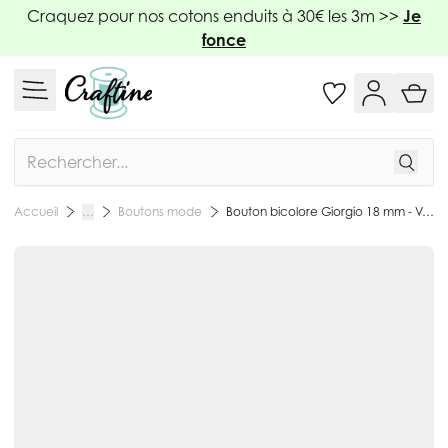
Allez au contenu
Craquez pour nos cotons enduits à 30€ les 3m >>
Je
fonce
Rechercher
Boutons mode
Bouton bicolore Giorgio 18 mm - Vert
Accueil
…