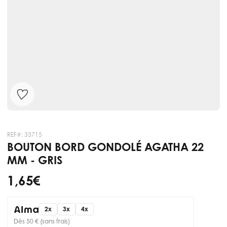
REF#:
33715
BOUTON BORD GONDOLÉ AGATHA 22
MM - GRIS
1,65 €
2x
3x
4x
Dès 50 € (sans frais)