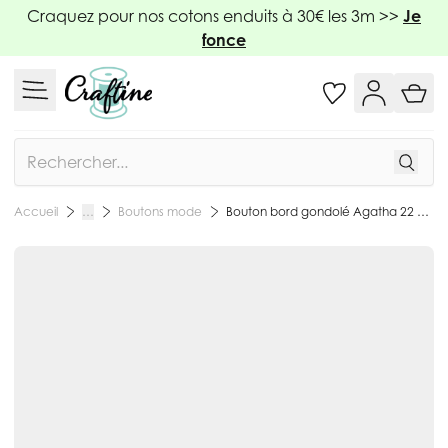
Allez au contenu
Craquez pour nos cotons enduits à 30€ les 3m >>
Je
fonce
Rechercher
Boutons mode
Bouton bord gondolé Agatha 22 mm - Gris
Accueil
…