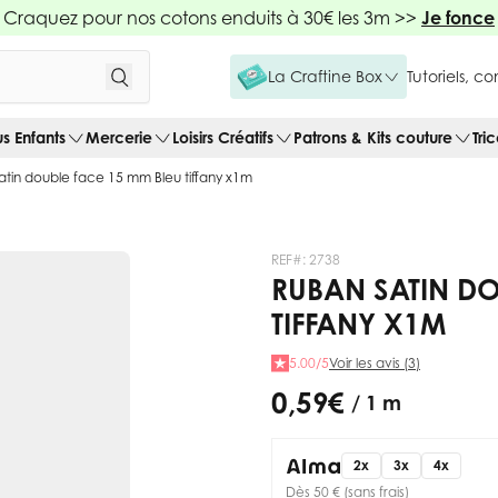
Craquez pour nos cotons enduits à 30€ les 3m >>
Je fonce
La Craftine Box
Tutoriels, c
us Enfants
Mercerie
Loisirs Créatifs
Patrons & Kits couture
Tri
tin double face 15 mm Bleu tiffany x1m
REF#:
2738
RUBAN SATIN DO
TIFFANY X1M
5.00/5
Voir les avis (3)
0,59 €
/ 1 m
2x
3x
4x
Dès 50 € (sans frais)