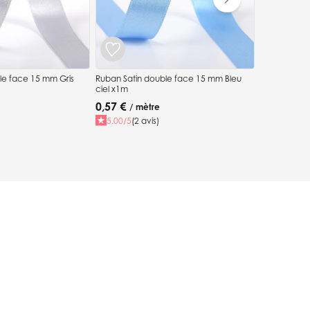
le face 15 mm Gris
Ruban Satin double face 15 mm Bleu
ciel x1m
0,57 €
/ mètre
5.00/5
(2 avis)