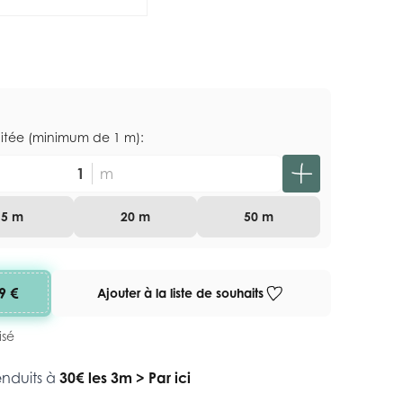
aitée (minimum de 1 m):
m
5 m
20 m
50 m
9 €
Ajouter à la liste de souhaits
isé
enduits à
30€ les 3m
>
Par ici