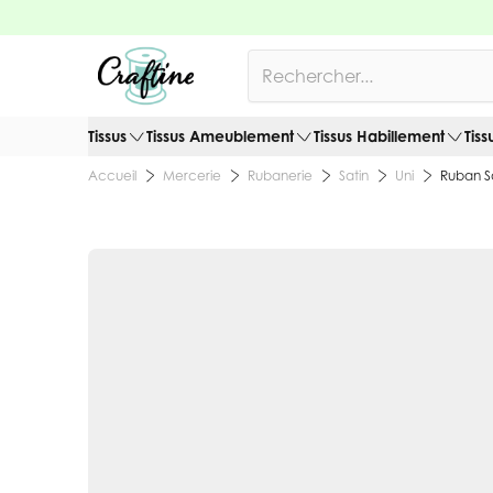
Allez au contenu
Rechercher
Tissus
Tissus Ameublement
Tissus Habillement
Tiss
Mercerie
Rubanerie
Satin
Uni
Ruban Sa
Accueil