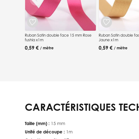
Ruban Satin double face 15 mm Rose
Ruban Satin double f
fushia x1m
Jaune x1m
0,59 €
0,59 €
/ mètre
/ mètre
CARACTÉRISTIQUES TEC
Taille (mm) :
15 mm
Unité de découpe :
1m