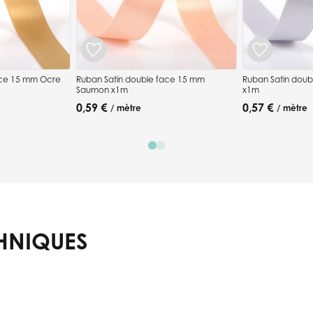
ace 15 mm Ocre
Ruban Satin double face 15 mm
Ruban Satin doub
Saumon x1m
x1m
0,59 €
0,57 €
/ mètre
/ mètre
HNIQUES