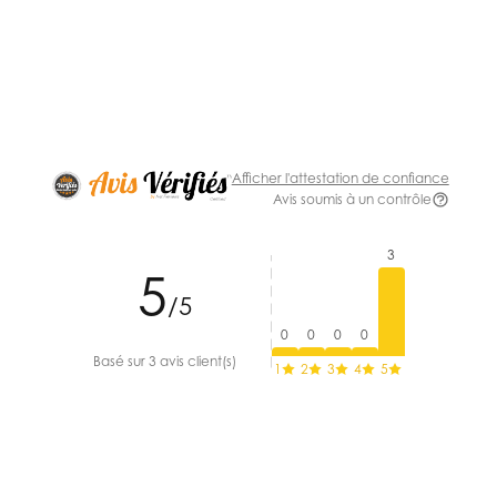
Afficher l'attestation de confiance
Avis soumis à un contrôle
3
5
/5
0
0
0
0
Basé sur 3 avis client(s)
1
2
3
4
5