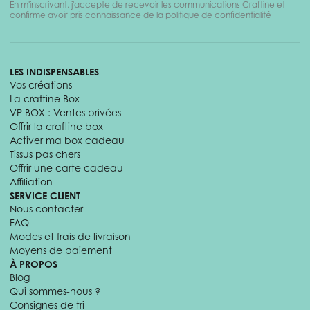
En m'inscrivant, j'accepte de recevoir les communications Craftine et
confirme avoir pris connaissance de la politique de confidentialité
LES INDISPENSABLES
Vos créations
La craftine Box
VP BOX : Ventes privées
Offrir la craftine box
Activer ma box cadeau
Tissus pas chers
Offrir une carte cadeau
Affiliation
SERVICE CLIENT
Nous contacter
FAQ
Modes et frais de livraison
Moyens de paiement
À PROPOS
Blog
Qui sommes-nous ?
Consignes de tri