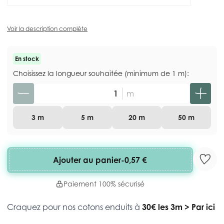
Voir la description complète
En stock
Choisissez la longueur souhaitée (minimum de 1 m):
Quantité
m
3 m
5 m
20 m
50 m
Ajouter au panier
-
0,57 €
Paiement 100% sécurisé
Craquez pour nos cotons enduits à
30€ les 3m
>
Par ici