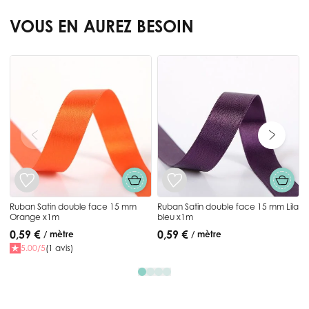
VOUS EN AUREZ BESOIN
Press to skip carousel
B
Ruban Satin double face 15 mm
Ruban Satin double face 15 mm Lila
Orange x1m
bleu x1m
0,59 €
0,59 €
/ mètre
/ mètre
5.00/5
(1 avis)