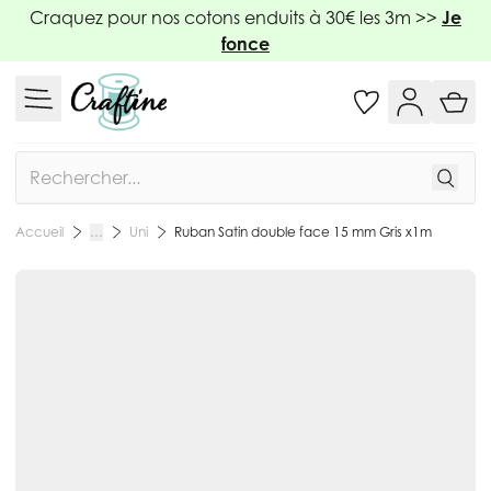
Allez au contenu
Craquez pour nos cotons enduits à 30€ les 3m >>
Je
fonce
Rechercher
Uni
Ruban Satin double face 15 mm Gris x1m
Accueil
…