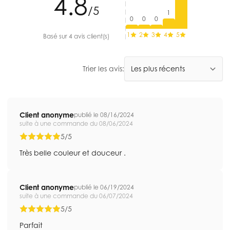
4.8
/5
1
0
0
0
1
2
3
4
5
Basé sur 4 avis client(s)
Trier les avis:
Client anonyme
publié le 08/16/2024
suite à une commande du 08/06/2024
5/5
Très belle couleur et douceur .
Client anonyme
publié le 06/19/2024
suite à une commande du 06/07/2024
5/5
Parfait