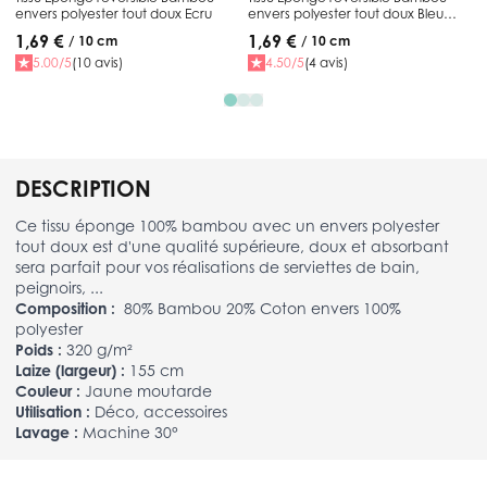
envers polyester tout doux Ecru
envers polyester tout doux Bleu
canard
1,69 €
1,69 €
/ 10 cm
/ 10 cm
5.00/5
(10 avis)
4.50/5
(4 avis)
DESCRIPTION
Ce tissu éponge 100% bambou avec un envers polyester
tout doux est d'une qualité supérieure, doux et absorbant
sera parfait pour vos réalisations de serviettes de bain,
peignoirs, ...
Composition :
80% Bambou 20% Coton envers 100%
polyester
Poids :
320 g/m²
Laize (largeur) :
155 cm
Couleur :
Jaune moutarde
Utilisation :
Déco, accessoires
Lavage :
Machine 30°