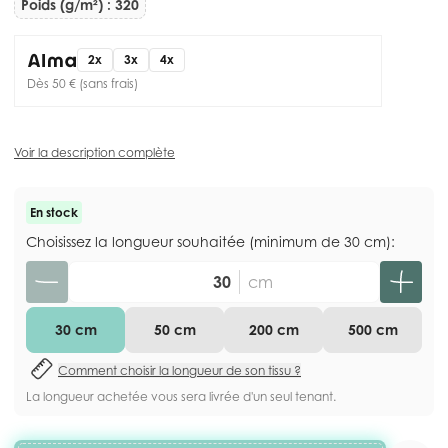
Poids (g/m²) : 320
2x
3x
4x
Dès 50 € (sans frais)
Voir la description complète
En stock
Choisissez la longueur souhaitée (minimum de 30 cm):
Quantité
cm
30 cm
50 cm
200 cm
500 cm
Comment choisir la longueur de son tissu ?
La longueur achetée vous sera livrée d'un seul tenant.