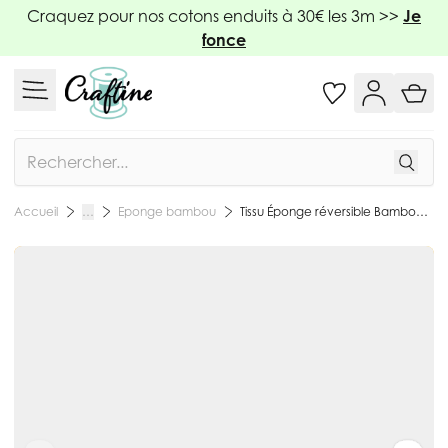
Allez au contenu
Craquez pour nos cotons enduits à 30€ les 3m >>
Je
fonce
Rechercher
Eponge bambou
Tissu Éponge réversible Bambou envers polyester tout doux Jaune moutarde - Par 10 cm
Accueil
…