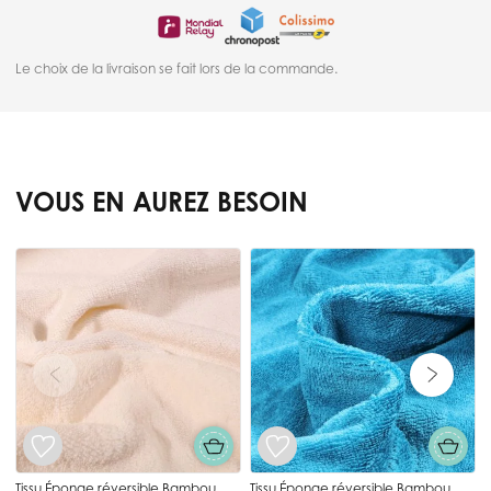
Le choix de la livraison se fait lors de la commande.
VOUS EN AUREZ BESOIN
Press to skip carousel
e
a
Tissu Éponge réversible Bambou
Tissu Éponge réversible Bambou