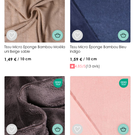
Tissu Micro Eponge Bambou Moélia
Tissu Micro Éponge Bambou Bleu
uni Beige sable
indigo
1,49 €
1,59 €
/ 10 cm
/ 10 cm
4.85/5
(13 avis)