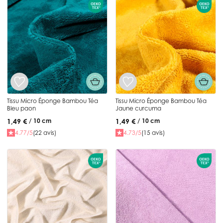
Tissu Micro Éponge Bambou Téa
Tissu Micro Éponge Bambou Téa
Bleu paon
Jaune curcuma
1,49 €
1,49 €
/ 10 cm
/ 10 cm
4.77/5
(22 avis)
4.73/5
(15 avis)