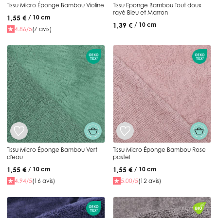
Tissu Micro Éponge Bambou Violine
Tissu Eponge Bambou Tout doux
rayé Bleu et Marron
1,55 €
/ 10 cm
1,39 €
/ 10 cm
4.86/5
(7 avis)
Tissu Micro Éponge Bambou Vert
Tissu Micro Éponge Bambou Rose
d'eau
pastel
1,55 €
1,55 €
/ 10 cm
/ 10 cm
4.94/5
(16 avis)
5.00/5
(12 avis)