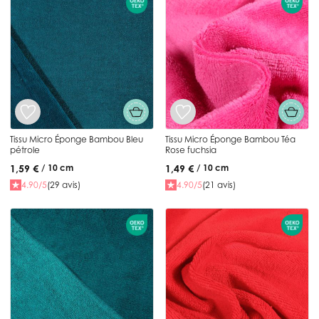
Tissu Micro Éponge Bambou Bleu
Tissu Micro Éponge Bambou Téa
pétrole
Rose fuchsia
1,59 €
1,49 €
/ 10 cm
/ 10 cm
4.90/5
(29 avis)
4.90/5
(21 avis)