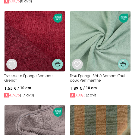
5.00/5
(8 avis)
Tissu Micro Éponge Bambou
Tissu Eponge Bébé Bambou Tout
Grenat
doux Vert menthe
1,55 €
1,89 €
/ 10 cm
/ 10 cm
4.76/5
(17 avis)
3.00/5
(2 avis)