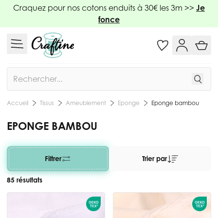
Allez au contenu
Craquez pour nos cotons enduits à 30€ les 3m >>
Je
fonce
Rechercher
Tissus
Ameublement
Eponge
Eponge bambou
Accueil
EPONGE BAMBOU
Filtrer
Trier par
85 résultats