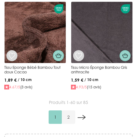
Tissu Eponge Bébé Bambou Tout
Tissu Micro Éponge Bambou Gris
doux Cacao
anthracite
1,89 €
1,59 €
/ 10 cm
/ 10 cm
4.67/5
(3 avis)
4.93/5
(15 avis)
Produits
1
-
60
sur
85
1
2
Vous lisez actuellement la page
Page