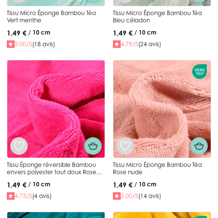
Tissu Micro Éponge Bambou Téa
Tissu Micro Éponge Bambou Téa
Vert menthe
Bleu céladon
1,49 €
1,49 €
/ 10 cm
/ 10 cm
5.00/5
(18 avis)
4.79/5
(24 avis)
Tissu Éponge réversible Bambou
Tissu Micro Éponge Bambou Téa
envers polyester tout doux Rose
Rose nude
fuchsia
1,49 €
1,49 €
/ 10 cm
/ 10 cm
4.75/5
(4 avis)
5.00/5
(14 avis)