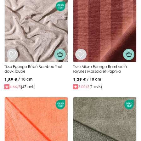
Tissu Eponge Bébé Bambou Tout
Tissu Micro Eponge Bambou à
doux Taupe
rayures Marsala et Paprika
1,89 €
1,39 €
/ 10 cm
/ 10 cm
4.66/5
(47 avis)
5.00/5
(1 avis)