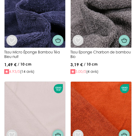
Tissu Micro Éponge Bambou Téa
Tissu Eponge Charbon de bambou
Bleu nuit
Bio
1,49 €
3,19 €
/ 10 cm
/ 10 cm
4.93/5
(14 avis)
5.00/5
(4 avis)