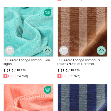
Tissu Micro Éponge Bambou Bleu
Tissu Micro Eponge Bambou à
lagon
rayures Nude et Caramel
1,59 €
1,39 €
/ 10 cm
/ 10 cm
4.83/5
(24 avis)
5.00/5
(2 avis)