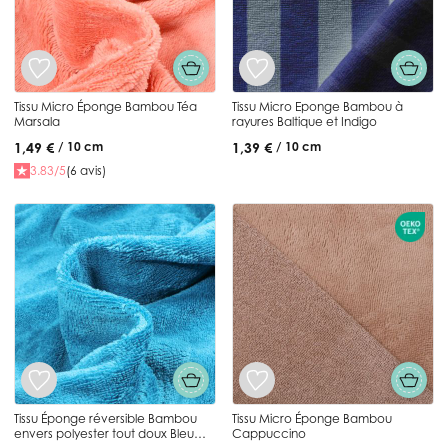
Tissu Micro Éponge Bambou Téa
Tissu Micro Eponge Bambou à
Marsala
rayures Baltique et Indigo
1,49 €
1,39 €
/ 10 cm
/ 10 cm
3.83/5
(6 avis)
Tissu Éponge réversible Bambou
Tissu Micro Éponge Bambou
envers polyester tout doux Bleu
Cappuccino