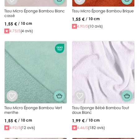
Tissu Micro Éponge Bambou Blanc
Tissu Micro Éponge Bambou Brique
cassé
1,55 €
/ 10 cm
1,55 €
/ 10 cm
4.90/5
(10 avis)
4.75/5
(4 avis)
Tissu Micro Éponge Bambou Vert
Tissu Eponge Bébé Bambou Tout
menthe
doux Blanc
1,55 €
1,99 €
/ 10 cm
/ 10 cm
4.92/5
(12 avis)
4.46/5
(182 avis)