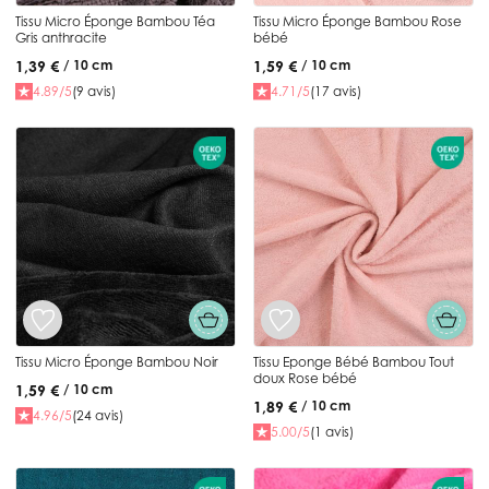
Tissu Micro Éponge Bambou Téa
Tissu Micro Éponge Bambou Rose
Gris anthracite
bébé
1,39 €
1,59 €
/ 10 cm
/ 10 cm
4.89/5
(9 avis)
4.71/5
(17 avis)
Tissu Micro Éponge Bambou Noir
Tissu Eponge Bébé Bambou Tout
doux Rose bébé
1,59 €
/ 10 cm
1,89 €
/ 10 cm
4.96/5
(24 avis)
5.00/5
(1 avis)