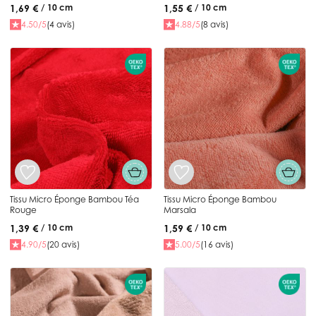
canard
1,69 €
1,55 €
/ 10 cm
/ 10 cm
4.50/5
(4 avis)
4.88/5
(8 avis)
Tissu Micro Éponge Bambou Téa
Tissu Micro Éponge Bambou
Rouge
Marsala
1,39 €
1,59 €
/ 10 cm
/ 10 cm
4.90/5
(20 avis)
5.00/5
(16 avis)