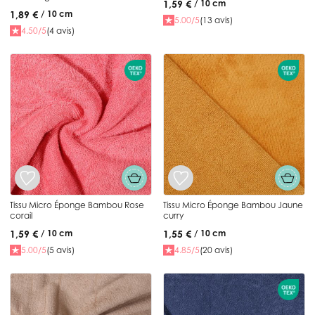
1,59 €
/ 10 cm
1,89 €
/ 10 cm
5.00/5
(13 avis)
4.50/5
(4 avis)
Tissu Micro Éponge Bambou Rose
Tissu Micro Éponge Bambou Jaune
corail
curry
1,59 €
1,55 €
/ 10 cm
/ 10 cm
5.00/5
(5 avis)
4.85/5
(20 avis)