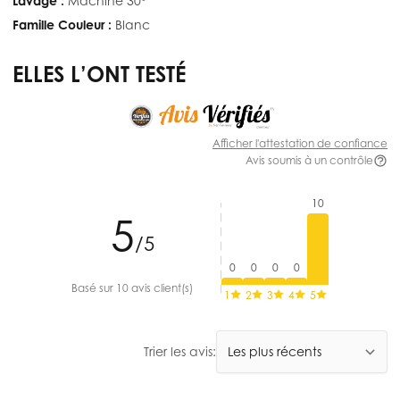
Lavage :
Machine 30°
Famille Couleur :
Blanc
ELLES L’ONT TESTÉ
Afficher l'attestation de confiance
Avis soumis à un contrôle
10
5
/5
0
0
0
0
Basé sur 10 avis client(s)
1
2
3
4
5
Trier les avis: