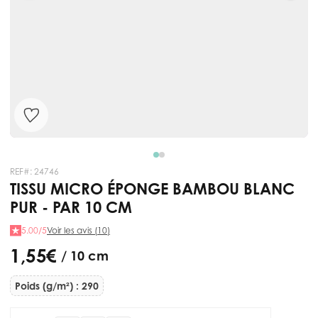
REF#:
24746
TISSU MICRO ÉPONGE BAMBOU BLANC
PUR - PAR 10 CM
5.00/5
Voir les avis (10)
1,55 €
/ 10 cm
Poids (g/m²) : 290