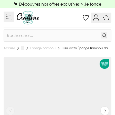
Allez au contenu
🌟 Découvrez nos offres exclusives >
Je fonce
Rechercher
Eponge bambou
Tissu Micro Éponge Bambou Blanc pur - Par 10 cm
Accueil
…