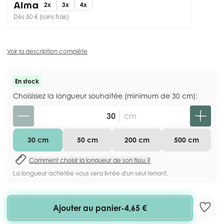
2x
3x
4x
Dès 50 € (sans frais)
Voir la description complète
En stock
Choisissez la longueur souhaitée (minimum de 30 cm):
Quantité
cm
30 cm
50 cm
200 cm
500 cm
Comment choisir la longueur de son tissu ?
La longueur achetée vous sera livrée d'un seul tenant.
Ajouter au panier
-
4,65 €