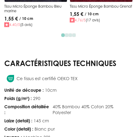
Tissu Micro Éponge Bambou Bleu
Tissu Micro Éponge Bambou Grenat
marine
1,55 €
/ 10 cm
1,55 €
/ 10 cm
4.76/5
(17 avis)
4.40/5
(5 avis)
CARACTÉRISTIQUES TECHNIQUES
Ce tissus est certifié OEKO TEX
Unité de découpe :
10cm
Poids (g/m²) :
290
Composition détaillée
40% Bambou 40% Coton 20%
:
Polyester
Laize (detail) :
145 cm
Color (detail) :
Blanc pur