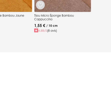
nge Bambou Jaune
Tissu Micro Éponge Bambou
Cappuccino
1,55 €
/ 10 cm
4.88/5
(8 avis)