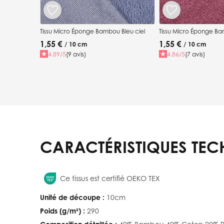
Tissu Micro Éponge Bambou Bleu ciel
Tissu Micro Éponge Ba
1,55 €
1,55 €
/ 10 cm
/ 10 cm
4.89/5
(9 avis)
4.86/5
(7 avis)
CARACTÉRISTIQUES TEC
Ce tissus est certifié OEKO TEX
Unité de découpe :
10cm
Poids (g/m²) :
290