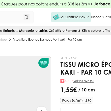
Craquez pour nos cotons enduits à 30€ les 3m >>
Je fonce
La Craftine Box
Tutoriels, c
us Enfants
Mercerie
Loisirs Créatifs
Patrons & Kits couture
Tri
mbou
Tissu Micro Éponge Bambou Vert kaki - Par 10 cm
REF#:
24743
TISSU MICRO É
KAKI - PAR 10 C
5.00/5
Voir les avis (5)
1,55 €
/ 10 cm
Poids (g/m²) : 290