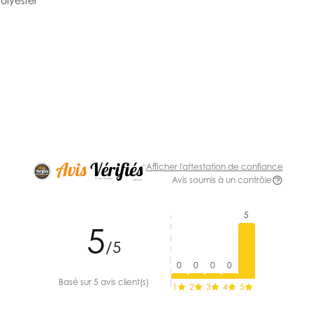
lyester
Afficher l'attestation de confiance
Avis soumis à un contrôle
5
5
/5
0
0
0
0
Basé sur 5 avis client(s)
1
2
3
4
5