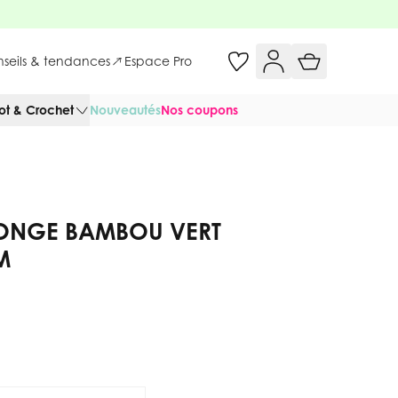
onseils & tendances
Espace Pro
cot & Crochet
Nouveautés
Nos coupons
PONGE BAMBOU VERT
M