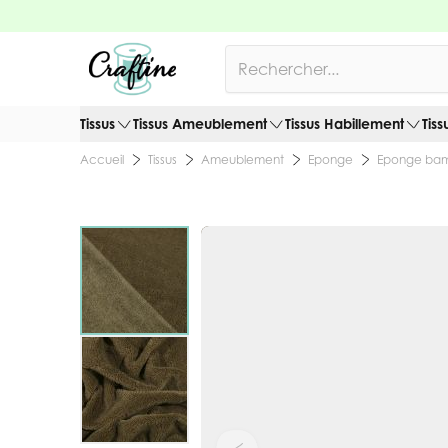
Allez au contenu
Rechercher
Tissus
Tissus Ameublement
Tissus Habillement
Tiss
Tissus
Ameublement
Eponge
Eponge ba
Accueil