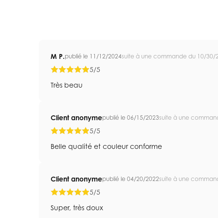
M P.
publié le 11/12/2024
suite à une commande du 10/30/
5/5
Très beau
Client anonyme
publié le 06/15/2023
suite à une comman
5/5
Belle qualité et couleur conforme
Client anonyme
publié le 04/20/2022
suite à une comman
5/5
Super, très doux