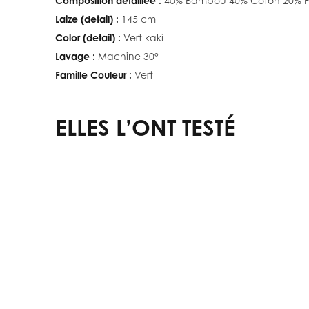
Composition détaillée :
40% Bambou 40% Coton 20% Po
Laize (detail) :
145 cm
Color (detail) :
Vert kaki
Lavage :
Machine 30°
Famille Couleur :
Vert
ELLES L’ONT TESTÉ