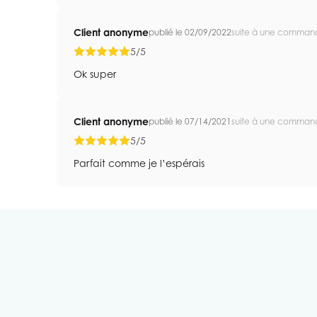
Client anonyme
publié le 02/09/2022
suite à une comman
5/5
Ok super
Client anonyme
publié le 07/14/2021
suite à une comman
5/5
Parfait comme je l’espérais