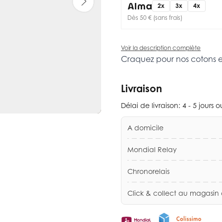
2x
3x
4x
Dès 50 € (sans frais)
Voir la description complète
Craquez pour nos cotons 
Livraison
Délai de livraison:
4 - 5 jours 
A domicile
Mondial Relay
Chronorelais
Click & collect au magasin