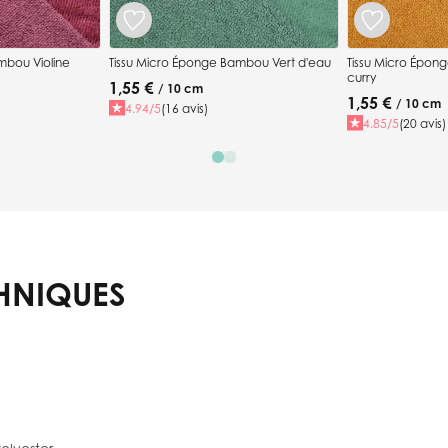
mbou Violine
Tissu Micro Éponge Bambou Vert d'eau
Tissu Micro Épo
curry
1,55 €
/ 10 cm
1,55 €
/ 10 cm
4.94/5
(16 avis)
4.85/5
(20 avis)
HNIQUES