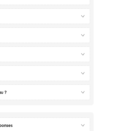
au ?
éponses