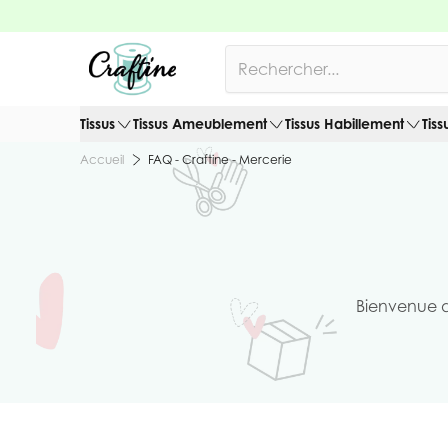
Allez au contenu
Rechercher
Tissus
Tissus Ameublement
Tissus Habillement
Tiss
FAQ - Craftine - Mercerie
Accueil
Bienvenue d