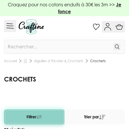
Allez au contenu
Craquez pour nos cotons enduits à 30€ les 3m >>
Je
fonce
Rechercher
Aiguilles à Tricoter & Crochets
Crochets
Accueil
…
CROCHETS
Filtrer
Trier par