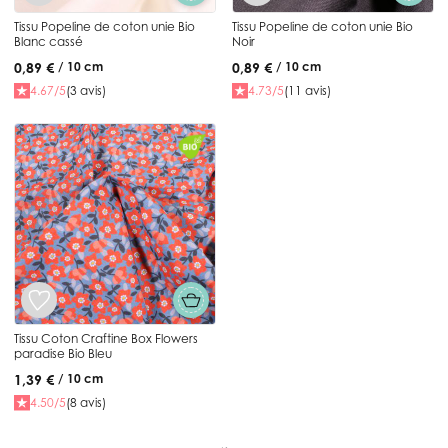
Tissu Popeline de coton unie Bio
Tissu Popeline de coton unie Bio
Blanc cassé
Noir
0,89 €
0,89 €
/ 10 cm
/ 10 cm
4.67/5
(3 avis)
4.73/5
(11 avis)
Tissu Coton Craftine Box Flowers
paradise Bio Bleu
1,39 €
/ 10 cm
4.50/5
(8 avis)