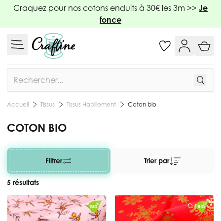
Allez au contenu
Craquez pour nos cotons enduits à 30€ les 3m >>
Je
fonce
Rechercher
Tissus
Tissus Habillement
Coton bio
Accueil
COTON BIO
Filtrer
Trier par
5 résultats