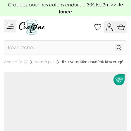
Allez au contenu
Craquez pour nos cotons enduits à 30€ les 3m >>
Je
fonce
Rechercher
Minky à pois
Tissu Minky Ultra doux Pois Bleu dragée - Par 10 cm
Accueil
…