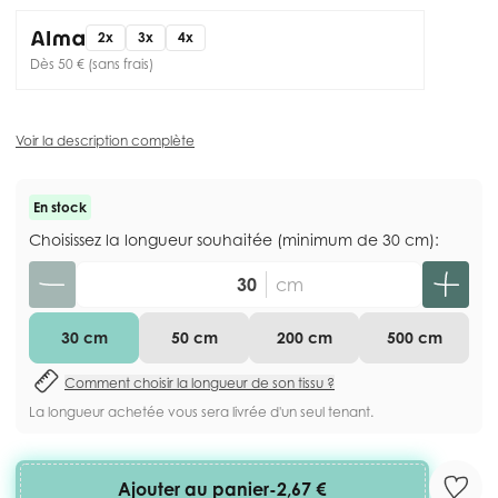
2x
3x
4x
Dès 50 € (sans frais)
Voir la description complète
En stock
Choisissez la longueur souhaitée (minimum de 30 cm):
Quantité
cm
30 cm
50 cm
200 cm
500 cm
Comment choisir la longueur de son tissu ?
La longueur achetée vous sera livrée d'un seul tenant.
Ajouter au panier
-
2,67 €