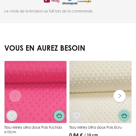
Le choix de la livraison se fait lors de la commande.
VOUS EN AUREZ BESOIN
Press to skip carousel
T
Tissu Minky ultra doux Pois Fuchsia
Tissu Minky Ultra doux Pois Ecru
x10cm
0,84 €
/ 10 cm