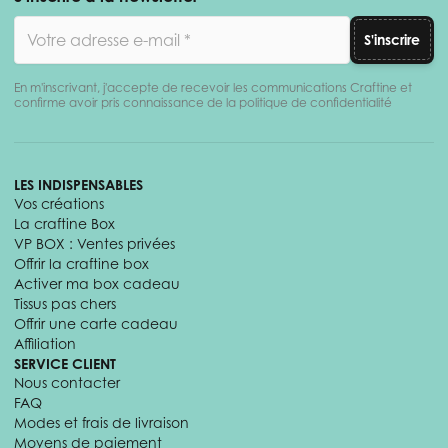
Adresse email
S'inscrire
En m'inscrivant, j'accepte de recevoir les communications Craftine et
confirme avoir pris connaissance de la politique de confidentialité
LES INDISPENSABLES
Vos créations
La craftine Box
VP BOX : Ventes privées
Offrir la craftine box
Activer ma box cadeau
Tissus pas chers
Offrir une carte cadeau
Affiliation
SERVICE CLIENT
Nous contacter
FAQ
Modes et frais de livraison
Moyens de paiement