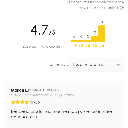
Afficher l'attestation de confiance
Avis soumis à un contrôle
8
4.7
/5
3
0
0
0
1
2
3
4
5
Basé sur 11 avis client(s)
Trier les avis:
Marion L.
publié le 10/03/2025
suite à une commande du 09/13/2025
4/5
très beau produit au touché mais pas encore utilisé
donc 4 étoiles