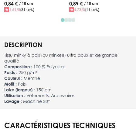
0,84 €
0,89 €
/ 10 cm
/ 10 cm
4.61/5
(31 avis)
4.73/5
(11 avis)
DESCRIPTION
Tissu minky à pois (ou minkee) ultra doux et de grande
qualité
Composition :
100 % Polyester
Poids :
250 g/m²
Couleur :
Menthe
Motif :
Pois
Laize (largeur) :
150 cm
Utilisation :
Vêtements, Accessoires
Lavage :
Machine 30°
CARACTÉRISTIQUES TECHNIQUES