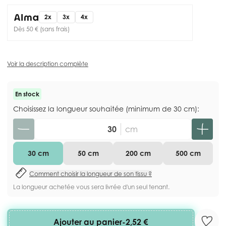
2x
3x
4x
Dès 50 € (sans frais)
Voir la description complète
En stock
Choisissez la longueur souhaitée (minimum de 30 cm):
Quantité
cm
30 cm
50 cm
200 cm
500 cm
Comment choisir la longueur de son tissu ?
La longueur achetée vous sera livrée d'un seul tenant.
Ajouter au panier
-
2,52 €