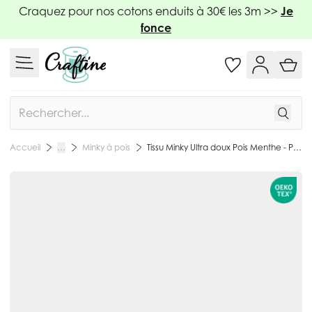
Allez au contenu
Craquez pour nos cotons enduits à 30€ les 3m >>
Je
fonce
Rechercher
Minky à pois
Tissu Minky Ultra doux Pois Menthe - Par 10 cm
Accueil
…