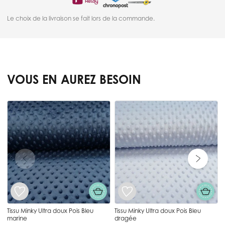
Le choix de la livraison se fait lors de la commande.
VOUS EN AUREZ BESOIN
Press to skip carousel
T
Tissu Minky Ultra doux Pois Bleu
Tissu Minky Ultra doux Pois Bleu
marine
dragée