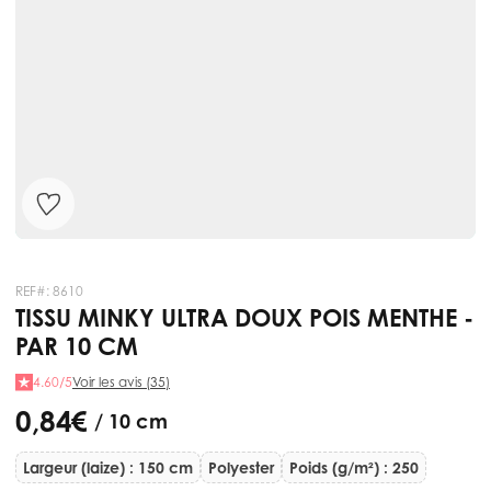
REF#:
8610
TISSU MINKY ULTRA DOUX POIS MENTHE -
PAR 10 CM
4.60/5
Voir les avis (35)
0,84 €
/ 10 cm
Largeur (laize) : 150 cm
Polyester
Poids (g/m²) : 250