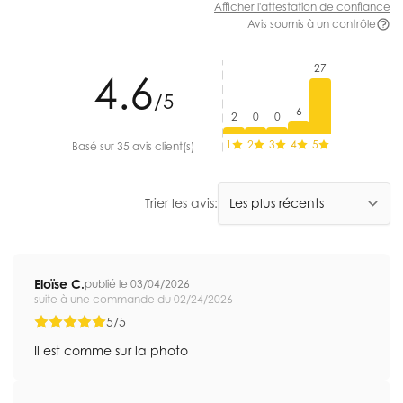
Afficher l'attestation de confiance
Avis soumis à un contrôle
27
4.6
/5
6
2
0
0
1
2
3
4
5
Basé sur 35 avis client(s)
Trier les avis:
Eloïse C.
publié le 03/04/2026
suite à une commande du 02/24/2026
5/5
Il est comme sur la photo