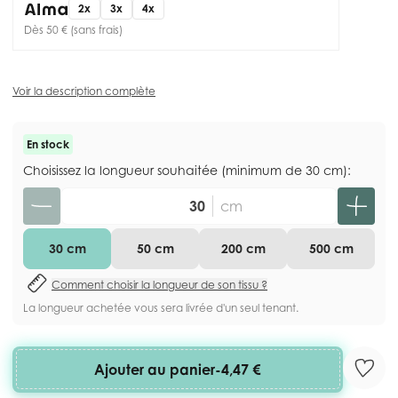
2x
3x
4x
Dès 50 € (sans frais)
Voir la description complète
En stock
Choisissez la longueur souhaitée (minimum de 30 cm):
Quantité
cm
30 cm
50 cm
200 cm
500 cm
Comment choisir la longueur de son tissu ?
La longueur achetée vous sera livrée d'un seul tenant.
Ajouter au panier
-
4,47 €