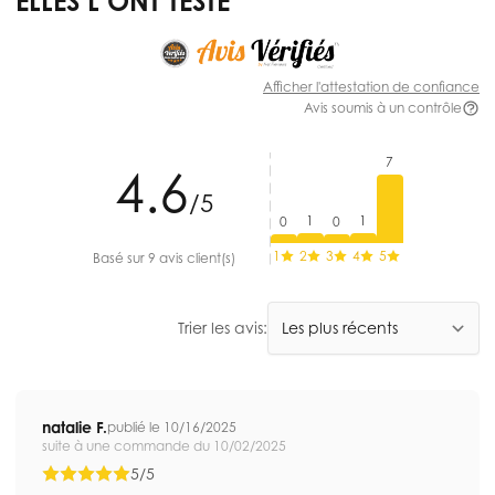
ELLES L’ONT TESTÉ
Afficher l'attestation de confiance
Avis soumis à un contrôle
7
4.6
/5
1
1
0
0
1
2
3
4
5
Basé sur 9 avis client(s)
Trier les avis:
natalie F.
publié le 10/16/2025
suite à une commande du 10/02/2025
5/5