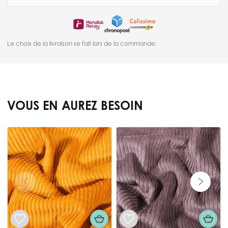
Le choix de la livraison se fait lors de la commande.
VOUS EN AUREZ BESOIN
Press to skip carousel
T