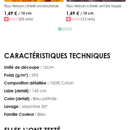
Tissu Velours côtelé uni Moutarde
Tissu Velours côtelé uni Gris taupe
1,49 €
1,49 €
/ 10 cm
/ 10 cm
4.96/5
(25 avis)
4.42/5
(12 avis)
CARACTÉRISTIQUES TECHNIQUES
Unité de découpe :
10cm
Poids (g/m²) :
295
Composition détaillée :
100% Coton
Laize (detail) :
145 cm
Color (detail) :
Bleu pétrole
Lavage :
Machine 30°
Famille Couleur :
Bleu