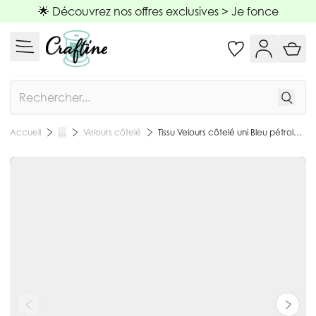
Allez au contenu
🌟 Découvrez nos offres exclusives >
Je fonce
Rechercher
Velours côtelé
Tissu Velours côtelé uni Bleu pétrole - Par 10 cm
Accueil
…