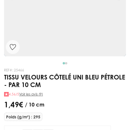
REF#:
25466
TISSU VELOURS CÔTELÉ UNI BLEU PÉTROLE
- PAR 10 CM
4.56/5
Voir les avis (9)
1,49 €
/ 10 cm
Poids (g/m²) : 295