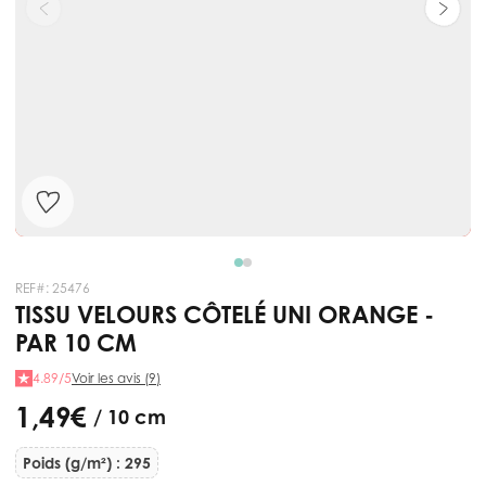
REF#:
25476
TISSU VELOURS CÔTELÉ UNI ORANGE -
PAR 10 CM
4.89/5
Voir les avis (9)
1,49 €
/ 10 cm
Poids (g/m²) : 295