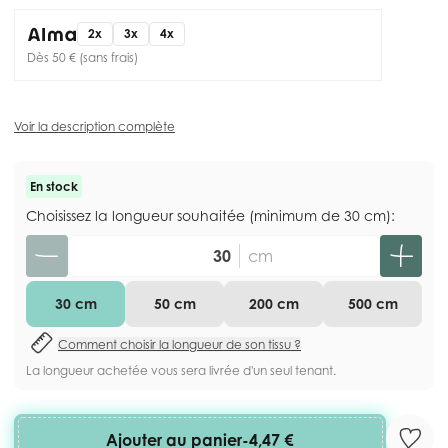
2x
3x
4x
Dès 50 € (sans frais)
Voir la description complète
En stock
Choisissez la longueur souhaitée (minimum de 30 cm):
Quantité
cm
30 cm
50 cm
200 cm
500 cm
Comment choisir la longueur de son tissu ?
La longueur achetée vous sera livrée d'un seul tenant.
Ajouter au panier
-
4,47 €