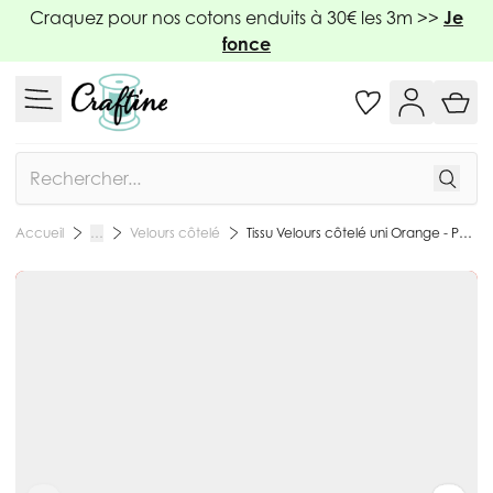
Allez au contenu
Craquez pour nos cotons enduits à 30€ les 3m >>
Je
fonce
Rechercher
Velours côtelé
Tissu Velours côtelé uni Orange - Par 10 cm
Accueil
…