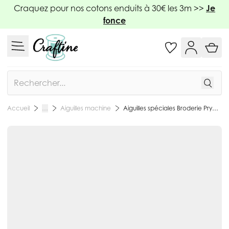
Allez au contenu
Craquez pour nos cotons enduits à 30€ les 3m >>
Je
fonce
Rechercher
Aiguilles machine
Aiguilles spéciales Broderie Prym pour machine à coudre 130/705H-E
Accueil
…