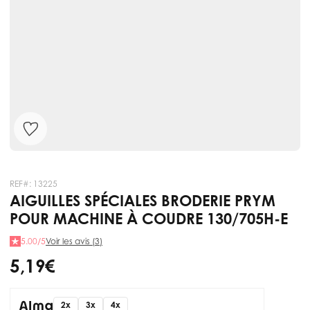
REF#:
13225
AIGUILLES SPÉCIALES BRODERIE PRYM
POUR MACHINE À COUDRE 130/705H-E
5.00/5
Voir les avis (3)
5,19 €
2x
3x
4x