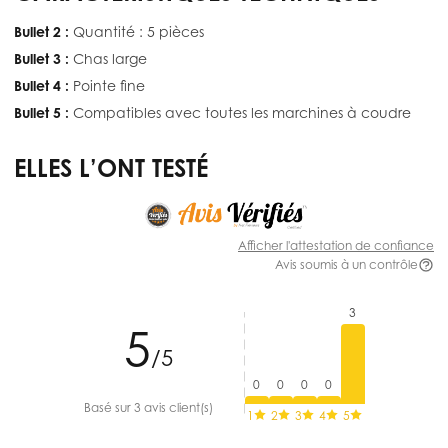
Bullet 2 :
Quantité : 5 pièces
Bullet 3 :
Chas large
Bullet 4 :
Pointe fine
Bullet 5 :
Compatibles avec toutes les marchines à coudre
ELLES L’ONT TESTÉ
Afficher l'attestation de confiance
Avis soumis à un contrôle
3
5
/5
0
0
0
0
Basé sur 3 avis client(s)
1
2
3
4
5