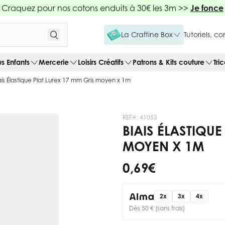
Craquez pour nos cotons enduits à 30€ les 3m >>
Je fonce
La Craftine Box
Tutoriels, c
us Enfants
Mercerie
Loisirs Créatifs
Patrons & Kits couture
Tri
ais Élastique Plat Lurex 17 mm Gris moyen x 1m
REF#:
41053
BIAIS ÉLASTIQUE
MOYEN X 1M
0,69 €
2x
3x
4x
Dès 50 € (sans frais)