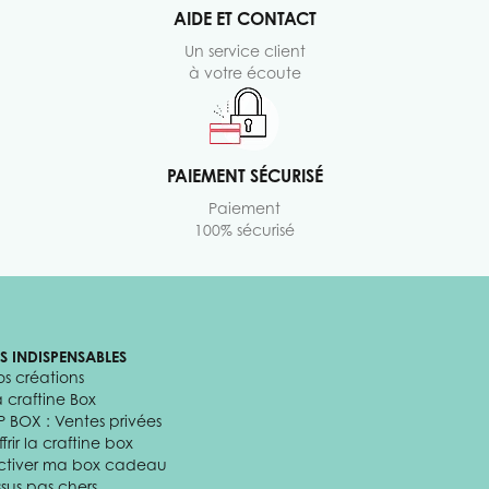
AIDE ET CONTACT
Un service client
à votre écoute
PAIEMENT SÉCURISÉ
Paiement
100% sécurisé
ES INDISPENSABLES
os créations
a craftine Box
P BOX : Ventes privées
frir la craftine box
ctiver ma box cadeau
ssus pas chers