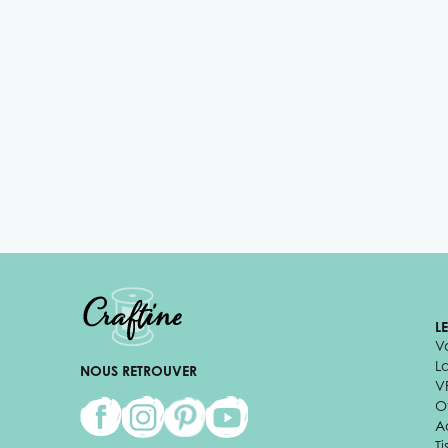
L
V
L
NOUS RETROUVER
V
Of
A
Ti