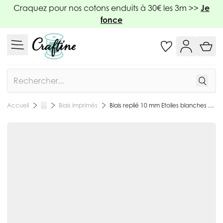
Allez au contenu
Craquez pour nos cotons enduits à 30€ les 3m >>
Je
fonce
Rechercher
Biais imprimés
Biais replié 10 mm Etoiles blanches Fond gris x1m
Accueil
…