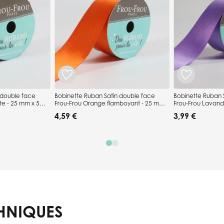
 double face
Bobinette Ruban Satin double face
Bobinette Ruban 
te - 25 mm x 5
Frou-Frou Orange flamboyant - 25 mm x
Frou-Frou Lavand
5 mètres
mètres
4,59 €
3,99 €
HNIQUES