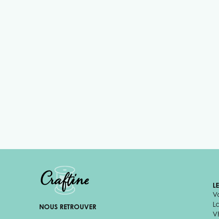
L
V
L
NOUS RETROUVER
V