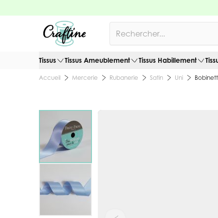
Allez au contenu
Rechercher
Tissus
Tissus Ameublement
Tissus Habillement
Tiss
Mercerie
Rubanerie
Satin
Uni
Bobinett
Accueil