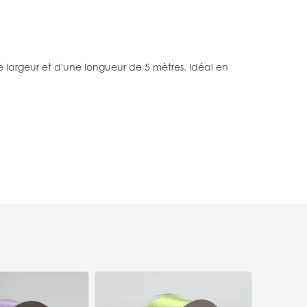
e largeur et d'une longueur de 5 mètres. Idéal en
Bobinette R
Frou-Frou To