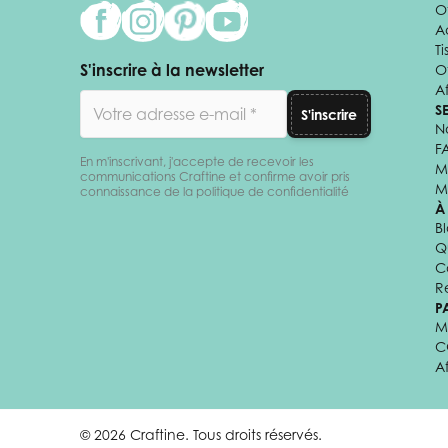
Of
A
Ti
S'inscrire à la newsletter
O
Af
Adresse email
S
S'inscrire
N
F
En m'inscrivant, j'accepte de recevoir les
M
communications Craftine et confirme avoir pris
M
connaissance de la politique de confidentialité
À
B
Q
C
R
P
M
C
A
© 2026 Craftine. Tous droits réservés.