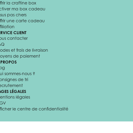
frir la craftine box
ctiver ma box cadeau
ssus pas chers
ffrir une carte cadeau
filiation
ERVICE CLIENT
ous contacter
AQ
odes et frais de livraison
oyens de paiement
 PROPOS
log
ui sommes-nous ?
onsignes de tri
ecrutement
AGES LÉGALES
entions légales
GV
fficher le centre de confidentialité