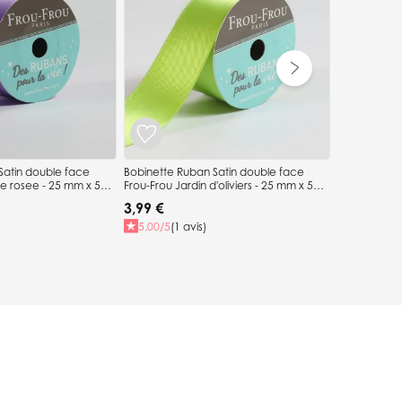
4,49 €
Satin double face
Bobinette Ruban Satin double face
e rosee - 25 mm x 5
Frou-Frou Jardin d'oliviers - 25 mm x 5
mètres
3,99 €
5.00/5
(1 avis)