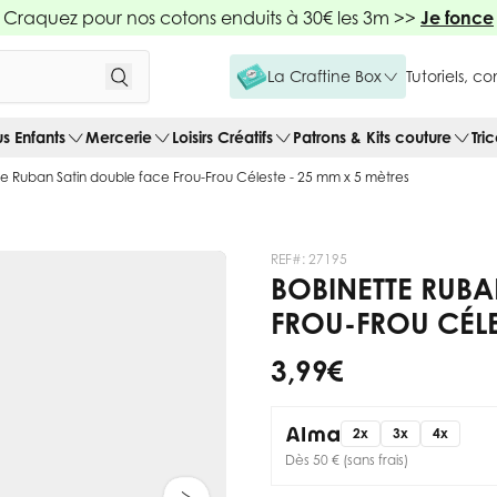
Craquez pour nos cotons enduits à 30€ les 3m >>
Je fonce
La Craftine Box
Tutoriels, c
us Enfants
Mercerie
Loisirs Créatifs
Patrons & Kits couture
Tri
e Ruban Satin double face Frou-Frou Céleste - 25 mm x 5 mètres
REF#:
27195
BOBINETTE RUBA
FROU-FROU CÉLE
3,99 €
2x
3x
4x
Dès 50 € (sans frais)