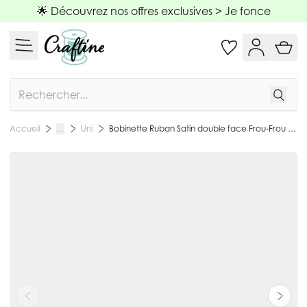
Allez au contenu
🌟 Découvrez nos offres exclusives >
Je fonce
Rechercher
Uni
Bobinette Ruban Satin double face Frou-Frou Saphir - 25 mm x 5 mètres
Accueil
…