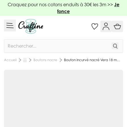
Allez au contenu
Craquez pour nos cotons enduits à 30€ les 3m >>
Je
fonce
Rechercher
Boutons nacre
Bouton incurvé nacré Vera 18 mm - Blanc
Accueil
…