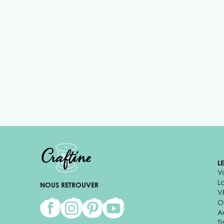
L
V
L
NOUS RETROUVER
V
Of
A
Ti