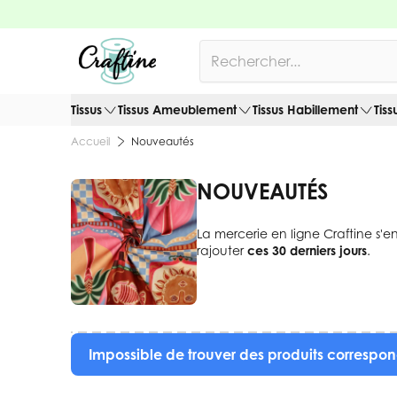
Allez au contenu
Rechercher
Tissus
Tissus Ameublement
Tissus Habillement
Tiss
Nouveautés
Accueil
NOUVEAUTÉS
La mercerie en ligne Craftine s'e
rajouter
ces 30 derniers jours
.
Impossible de trouver des produits correspon