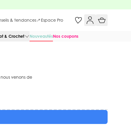
onseils & tendances
Espace Pro
cot & Crochet
Nouveautés
Nos coupons
e nous venons de