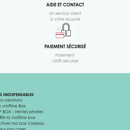
AIDE ET CONTACT
Un service client
à votre écoute
PAIEMENT SÉCURISÉ
Paiement
100% sécurisé
ES INDISPENSABLES
os créations
a craftine Box
P BOX : Ventes privées
frir la craftine box
ctiver ma box cadeau
ssus pas chers