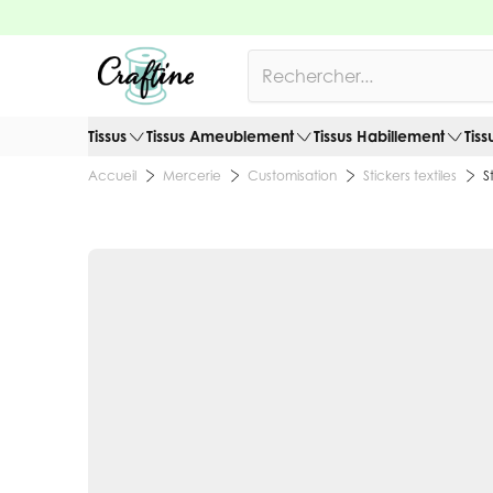
Allez au contenu
Rechercher
Tissus
Tissus Ameublement
Tissus Habillement
Tiss
Mercerie
Customisation
Stickers textiles
S
Accueil