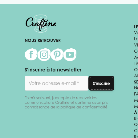
L
V
L
NOUS RETROUVER
V
Of
A
Ti
S'inscrire à la newsletter
O
Af
Adresse email
S
S'inscrire
N
F
En m'inscrivant, j'accepte de recevoir les
M
communications Craftine et confirme avoir pris
M
connaissance de la politique de confidentialité
À
B
Q
C
R