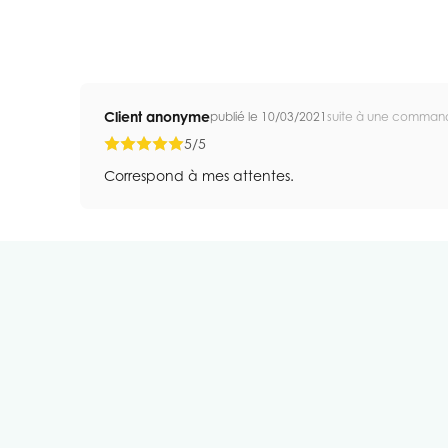
Client anonyme
publié le 10/03/2021
suite à une comman
5/5
Correspond à mes attentes.