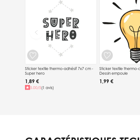
Sticker textile thermo-adhésif 7x7 cm -
Sticker textile thermo-adhési
Super hero
Dessin empoule
1,89 €
1,99 €
5.00/5
(1 avis)