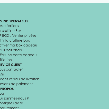
ES INDISPENSABLES
os créations
a craftine Box
P BOX : Ventes privées
frir la craftine box
ctiver ma box cadeau
ssus pas chers
ffrir une carte cadeau
filiation
ERVICE CLIENT
ous contacter
AQ
odes et frais de livraison
oyens de paiement
 PROPOS
log
ui sommes-nous ?
onsignes de tri
ecrutement