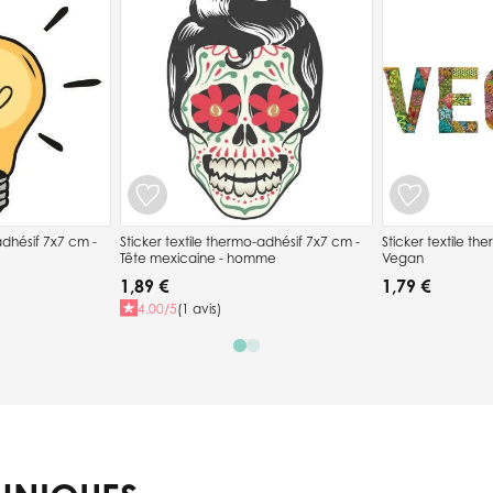
f 7x7 cm -
Sticker textile thermo-adhésif 7x7 cm -
Sticker textile thermo-
Tête mexicaine - homme
Vegan
1,89 €
1,79 €
4.00/5
(1 avis)