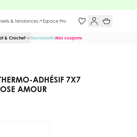
onseils & tendances
Espace Pro
cot & Crochet
Nouveautés
Nos coupons
E THERMO-ADHÉSIF 7X7
ROSE AMOUR