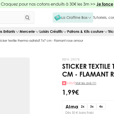
Craquez pour nos cotons enduits à 30€ les 3m >>
Je fonce
La Craftine Box
Tutoriels, c
us Enfants
Mercerie
Loisirs Créatifs
Patrons & Kits couture
Tri
ticker textile thermo-adhésif 7x7 cm - Flamant rose amour
REF#:
29078
STICKER TEXTIL
CM - FLAMANT 
5.00/5
Voir les avis (1)
1,99 €
2x
3x
4x
Dès 50 € (sans frais)