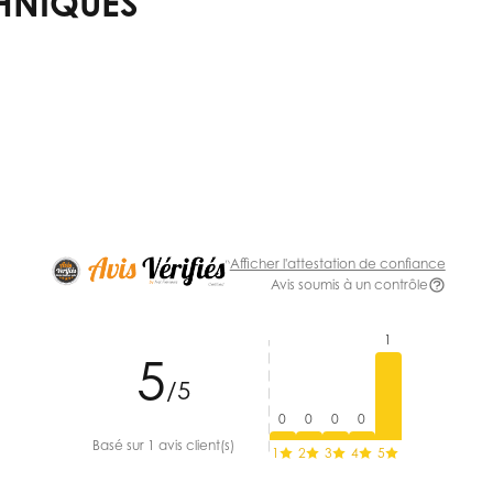
HNIQUES
Afficher l'attestation de confiance
Avis soumis à un contrôle
1
5
/5
0
0
0
0
Basé sur 1 avis client(s)
1
2
3
4
5