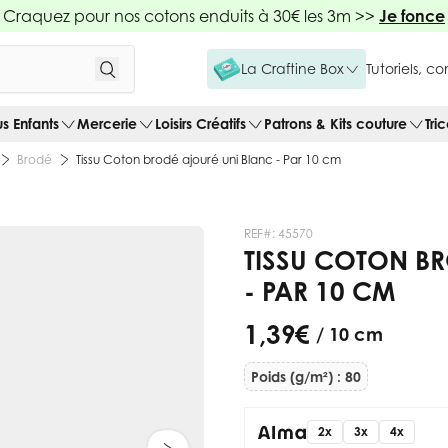
Craquez pour nos cotons enduits à 30€ les 3m >>
Je fonce
La Craftine Box
Tutoriels, c
us Enfants
Mercerie
Loisirs Créatifs
Patrons & Kits couture
Tri
Brodé
Tissu Coton brodé ajouré uni Blanc - Par 10 cm
REF#:
45570
TISSU COTON B
- PAR 10 CM
1,39 €
/ 10 cm
Poids (g/m²) : 80
2x
3x
4x