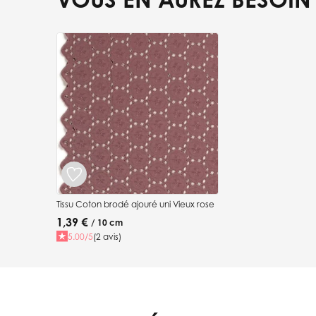
Press to skip carousel
Tissu Coton brodé ajouré uni Vieux rose
1,39 €
/ 10 cm
5.00/5
(2 avis)