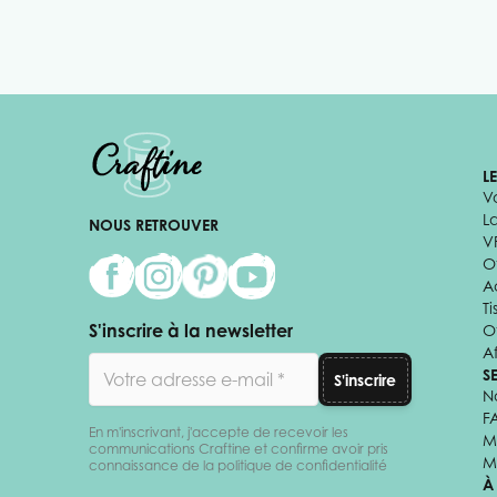
L
V
L
NOUS RETROUVER
V
Of
A
Ti
S'inscrire à la newsletter
O
Af
Adresse email
S
S'inscrire
N
F
En m'inscrivant, j'accepte de recevoir les
M
communications Craftine et confirme avoir pris
M
connaissance de la politique de confidentialité
À