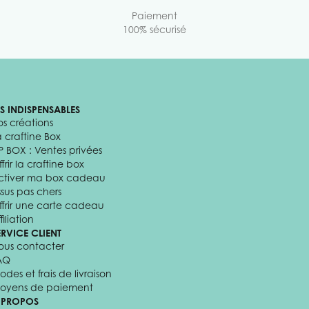
Paiement
100% sécurisé
ES INDISPENSABLES
os créations
a craftine Box
P BOX : Ventes privées
frir la craftine box
ctiver ma box cadeau
ssus pas chers
ffrir une carte cadeau
filiation
ERVICE CLIENT
ous contacter
AQ
odes et frais de livraison
oyens de paiement
 PROPOS