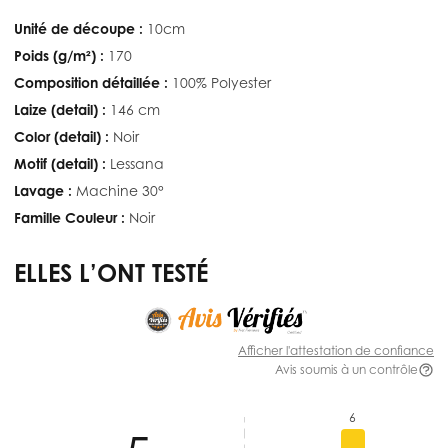
Unité de découpe :
10cm
Poids (g/m²) :
170
Composition détaillée :
100% Polyester
Laize (detail) :
146 cm
Color (detail) :
Noir
Motif (detail) :
Lessana
Lavage :
Machine 30°
Famille Couleur :
Noir
ELLES L’ONT TESTÉ
Afficher l'attestation de confiance
Avis soumis à un contrôle
6