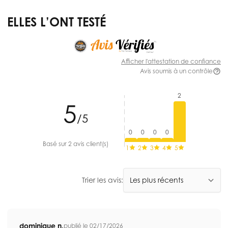
ELLES L’ONT TESTÉ
Afficher l'attestation de confiance
Avis soumis à un contrôle
2
5
/5
0
0
0
0
Basé sur 2 avis client(s)
1
2
3
4
5
Trier les avis:
dominique n.
publié le 02/17/2026