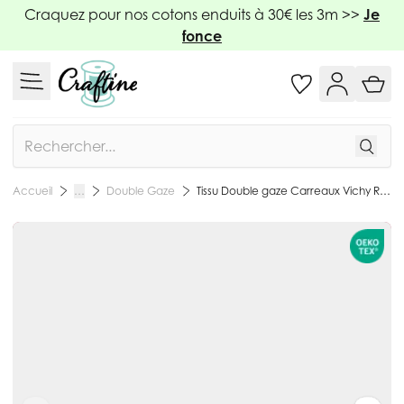
Allez au contenu
Craquez pour nos cotons enduits à 30€ les 3m >>
Je
fonce
Rechercher
Double Gaze
Tissu Double gaze Carreaux Vichy Rose - Par 10 cm
Accueil
…