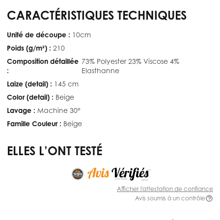
CARACTÉRISTIQUES TECHNIQUES
Unité de découpe :
10cm
Poids (g/m²) :
210
Composition détaillée
73% Polyester 23% Viscose 4%
:
Elasthanne
Laize (detail) :
145 cm
Color (detail) :
Beige
Lavage :
Machine 30°
Famille Couleur :
Beige
ELLES L’ONT TESTÉ
Afficher l'attestation de confiance
Avis soumis à un contrôle