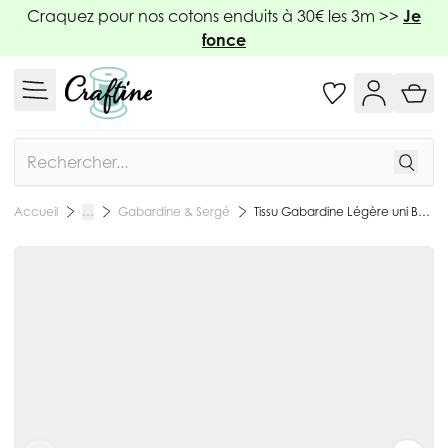
Allez au contenu
Craquez pour nos cotons enduits à 30€ les 3m >>
Je
fonce
Rechercher
Gabardine & Sergé
Tissu Gabardine Légère uni Beige - Par 10 cm
Accueil
…