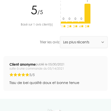
1
5
/5
0
0
0
0
Basé sur 1 avis client(s)
1
2
3
4
5
Trier les avis:
Client anonyme
publié le 05/30/2021
suite à une commande du 05/14/2021
5/5
Tissu de bel qualité doux et bonne tenue