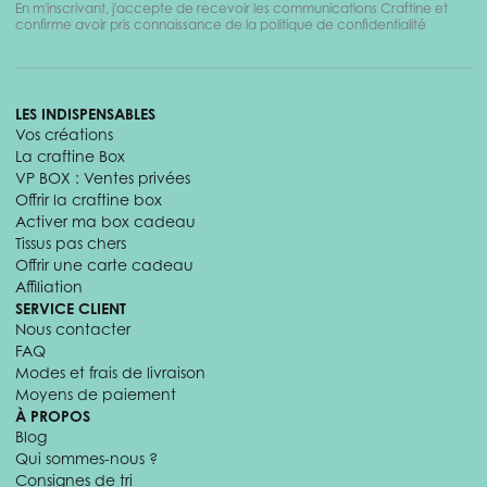
En m'inscrivant, j'accepte de recevoir les communications Craftine et
confirme avoir pris connaissance de la politique de confidentialité
LES INDISPENSABLES
Vos créations
La craftine Box
VP BOX : Ventes privées
Offrir la craftine box
Activer ma box cadeau
Tissus pas chers
Offrir une carte cadeau
Affiliation
SERVICE CLIENT
Nous contacter
FAQ
Modes et frais de livraison
Moyens de paiement
À PROPOS
Blog
Qui sommes-nous ?
Consignes de tri