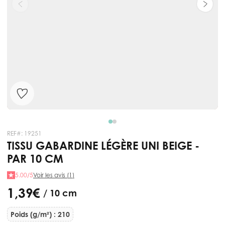
REF#:
19251
TISSU GABARDINE LÉGÈRE UNI BEIGE -
PAR 10 CM
5.00/5
Voir les avis (1)
1,39 €
/ 10 cm
Poids (g/m²) : 210