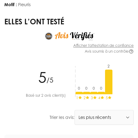
Motif :
Fleuris
ELLES L’ONT TESTÉ
Afficher l'attestation de confiance
Avis soumis à un contrôle
2
5
/5
0
0
0
0
Basé sur 2 avis client(s)
1
2
3
4
5
Trier les avis: