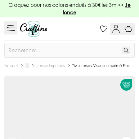
Allez au contenu
Craquez pour nos cotons enduits à 30€ les 3m >>
Je
fonce
Rechercher
Jersey imprimés
Tissu Jersey Viscose imprimé Flores sur fond Brique - Par 10 cm
Accueil
…